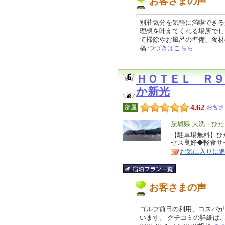
お客さまの声
別荘気分を気軽に満喫できる
理想を叶えてくれる場所でし
て掃除やお風呂の準備、食材の買い
稿
つづきはこちら
ＨＯＴＥＬ Ｒ
か新光
4.62
部屋
お客さ
エ
茨城県 大洗・ひ
リ
【駐車場無料】ひ
特
セス良好◆軽食サ
ア
徴
お気に入りに
お客さまの声
ゴルフ前日の利用、コスパが
います。 クチコミの詳細はこちらから ht