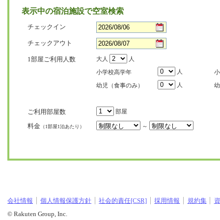
表示中の宿泊施設で空室検索
チェックイン
チェックアウト
1部屋ご利用人数
大人
人
人
小学校高学年
小
人
幼児（食事のみ）
幼
ご利用部屋数
部屋
料金
～
（1部屋1泊あたり）
会社情報
個人情報保護方針
社会的責任[CSR]
採用情報
規約集
© Rakuten Group, Inc.