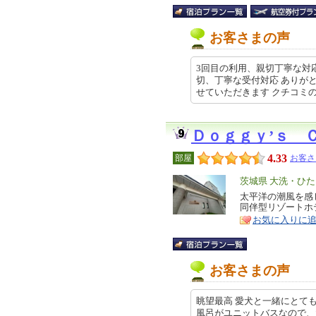
お客さまの声
3回目の利用、親切丁寧な対
切、丁寧な受付対応 ありが
せていただきます クチコミの詳細は
Ｄｏｇｇｙ’ｓ 
4.33
部屋
お客さ
エ
茨城県 大洗・ひ
リ
太平洋の潮風を感
特
同伴型リゾートホ
ア
徴
お気に入りに
お客さまの声
眺望最高 愛犬と一緒にとても
風呂がユニットバスなので、