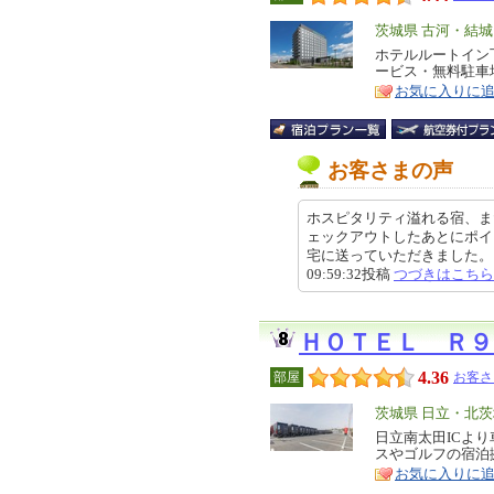
エ
茨城県 古河・結
リ
ホテルルートイン下
特
ービス・無料駐車
ア
徴
お気に入りに
お客さまの声
ホスピタリティ溢れる宿、ま
ェックアウトしたあとにポイ
宅に送っていただきました。スタ
09:59:32投稿
つづきはこちら
ＨＯＴＥＬ Ｒ９
4.36
部屋
お客さ
エ
茨城県 日立・北
リ
日立南太田ICよ
特
スやゴルフの宿泊
ア
徴
お気に入りに