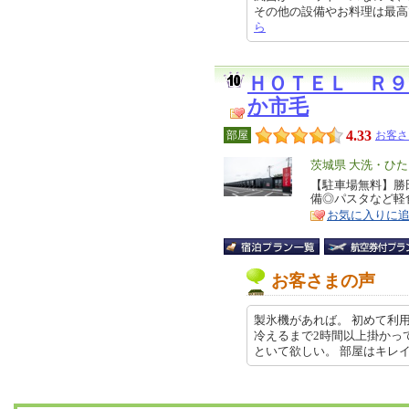
その他の設備やお料理は最高でした。
ら
ＨＯＴＥＬ Ｒ
か市毛
4.33
部屋
お客さ
エ
茨城県 大洗・ひ
リ
【駐車場無料】勝
特
備◎パスタなど軽
ア
徴
お気に入りに
お客さまの声
製氷機があれば。 初めて利用
冷えるまで2時間以上掛かって
といて欲しい。 部屋はキレイでした