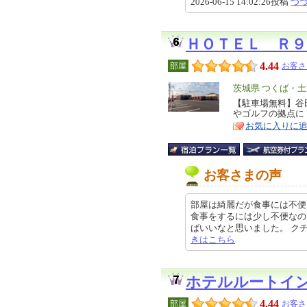
2026-06-15 14:02:26投稿
つ
ＨＯＴＥＬ Ｒ
4.44
部屋
お客さ
エ
茨城県 つくば・
リ
【駐車場無料】谷
特
やゴルフの拠点に
ア
徴
お気に入りに
お客さまの声
部屋は綺麗だが食事には不便
食事をするには少し不便なの
ばいいなと思いました。 クチコミの
きはこちら
ホテルルートイ
4.44
部屋
お客さ