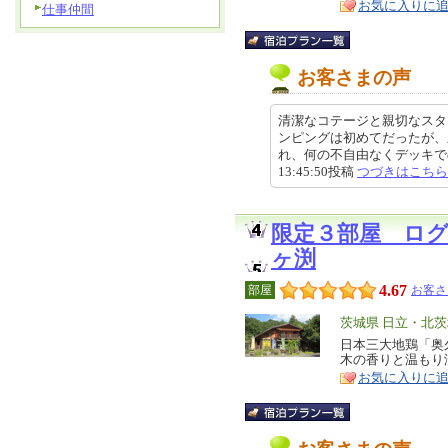
お気に入りに
仕事仲間
お客さまの声
清潔なコテージと親切なスタ
ンピングは初めてだったが、
れ、何の不自由なくデッキでのバ
13:45:50投稿
つづきはこちら
限定３部屋 ロ
ヶ渕
4.67
部屋
お客さ
エ
茨城県 日立・北
リ
日本三大地鶏「奥
特
木の香りと温もり
ア
徴
お気に入りに