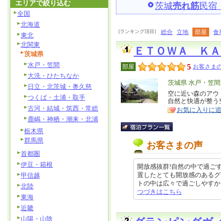
エリアで絞り込む
茨城
売れ筋
民宿
全国
北海道
[ランキング項目]
総合
立地
部屋
食
東北
北関東
ＥＴＯＷＡ Ｋ
茨城県
水戸・笠間
5
部屋
お客さまの
大洗・ひたちなか
エ
茨城県 水戸・笠間
日立・北茨城・奥久慈
リ
空に近い森のアウ
特
つくば・土浦・取手
自然と快適が整う
ア
徴
古河・結城・筑西・常総
お気に入りに
鹿嶋・神栖・潮来・北浦
栃木県
群馬県
お客さまの声
首都圏
伊豆・箱根
開放感抜群!自然の中で過ご
置したとても開放感のあるグ
甲信越
トの中は広々で過ごしやすかったで
北陸
つづきはこちら
東海
近畿
山陽・山陰