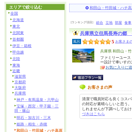
エリアで絞り込む
和田山・竹田城・ハチ高
全国
北海道
[ランキング項目]
総合
立地
部屋
食事
東北
北関東
兵庫県立但馬長寿の郷 
首都圏
5
風呂
お客さまの
伊豆・箱根
エ
兵庫県 和田山・
甲信越
リ
ファミリーユース
特
北陸
ー設計で車いすの
ア
徴
東海
お気に入りに
近畿
滋賀県
京都府
お客さまの声
大阪府
兵庫県
清潔で職員対応も良くコスパ
神戸・有馬温泉・六甲山
の対応が素晴らしいと思う。
宝塚・西宮・甲子園・三
しれませんが下調べしておけば問題
田・篠山
づきはこちら
明石・加古川・三木
姫路・相生・赤穂
和田山・竹田城・ハチ高原