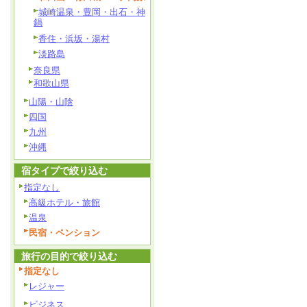
城崎温泉・豊岡・出石・神
鍋
香住・浜坂・湯村
淡路島
奈良県
和歌山県
山陽・山陰
四国
九州
沖縄
宿タイプで絞り込む
指定なし
高級ホテル・旅館
温泉
民宿・ペンション
旅行の目的で絞り込む
指定なし
レジャー
ビジネス