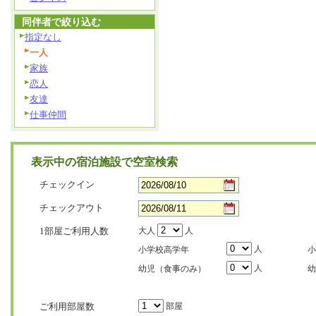
同伴者で絞り込む
指定なし
一人
家族
恋人
友達
仕事仲間
表示中の宿泊施設で空室検索
チェックイン
チェックアウト
1部屋ご利用人数
大人
人
人
小学校高学年
小
人
幼児（食事のみ）
幼
ご利用部屋数
部屋