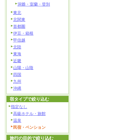
洞爺・室蘭・登別
東北
北関東
首都圏
伊豆・箱根
甲信越
北陸
東海
近畿
山陽・山陰
四国
九州
沖縄
宿タイプで絞り込む
指定なし
高級ホテル・旅館
温泉
民宿・ペンション
旅行の目的で絞り込む