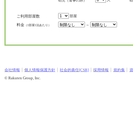
人
幼児（食事のみ）
幼
ご利用部屋数
部屋
料金
～
（1部屋1泊あたり）
会社情報
個人情報保護方針
社会的責任[CSR]
採用情報
規約集
© Rakuten Group, Inc.