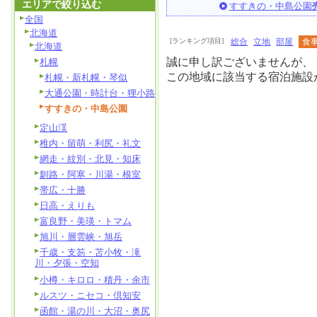
エリアで絞り込む
すすきの・中島公園
全国
北海道
[ランキング項目]
総合
立地
部屋
食
北海道
誠に申し訳ございませんが、
札幌
この地域に該当する宿泊施設
札幌・新札幌・琴似
大通公園・時計台・狸小路
すすきの・中島公園
定山渓
稚内・留萌・利尻・礼文
網走・紋別・北見・知床
釧路・阿寒・川湯・根室
帯広・十勝
日高・えりも
富良野・美瑛・トマム
旭川・層雲峡・旭岳
千歳・支笏・苫小牧・滝
川・夕張・空知
小樽・キロロ・積丹・余市
ルスツ・ニセコ・倶知安
函館・湯の川・大沼・奥尻