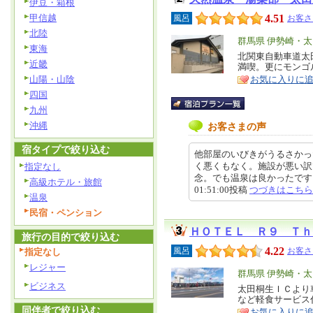
伊豆・箱根
甲信越
4.51
風呂
お客さ
北陸
エ
群馬県 伊勢崎・
東海
リ
北関東自動車道太
特
近畿
満喫。更にモンゴ
ア
徴
山陽・山陰
お気に入りに
四国
九州
沖縄
お客さまの声
宿タイプで絞り込む
他部屋のいびきがうるさかっ
く悪くもなく。施設が悪い訳
指定なし
念。でも温泉は良かったです。休
高級ホテル・旅館
01:51:00投稿
つづきはこちら
温泉
民宿・ペンション
ＨＯＴＥＬ Ｒ９ Ｔｈ
旅行の目的で絞り込む
4.22
風呂
お客さ
指定なし
レジャー
エ
群馬県 伊勢崎・
ビジネス
リ
太田桐生ＩＣより
特
など軽食サービス
ア
徴
同伴者で絞り込む
お気に入りに