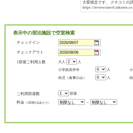
大変残念です。 クチコミ
https://review.travel.rakute
表示中の宿泊施設で空室検索
チェックイン
チェックアウト
1部屋ご利用人数
大人
人
人
小学校高学年
小
人
幼児（食事のみ）
幼
ご利用部屋数
部屋
料金
～
（1部屋1泊あたり）