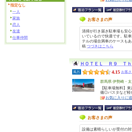
指定なし
一人
家族
お客さまの声
恋人
友達
清掃が行き届き駐車場も安心
いているので快適です。駐車
仕事仲間
テルの場合満車のケースもあるので
稿
つづきはこちら
ＨＯＴＥＬ Ｒ９ Ｔｈ
4.15
風呂
お客さ
エ
群馬県 伊勢崎・
リ
【駐車場無料】東
特
備◎パスタなど軽
ア
徴
お気に入りに
お客さまの声
設備は素晴らしいが受付の対