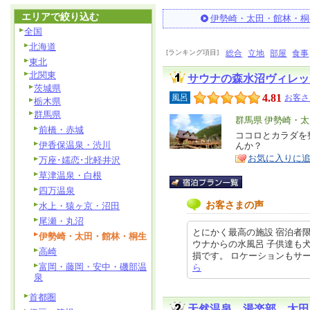
エリアで絞り込む
伊勢崎・太田・館林・桐
全国
北海道
[ランキング項目]
総合
立地
部屋
食事
東北
北関東
サウナの森水沼ヴィレッ
茨城県
4.81
風呂
お客さ
栃木県
群馬県
エ
群馬県 伊勢崎・
前橋・赤城
リ
ココロとカラダを
特
伊香保温泉・渋川
んか？
ア
徴
お気に入りに
万座･嬬恋･北軽井沢
草津温泉・白根
四万温泉
お客さまの声
水上・猿ヶ京・沼田
尾瀬・丸沼
とにかく最高の施設 宿泊者
伊勢崎・太田・館林・桐生
ウナからの水風呂 子供達も
高崎
損です。 ロケーションもサービスも
富岡・藤岡・安中・磯部温
ら
泉
首都圏
天然温泉 湯楽部 太田