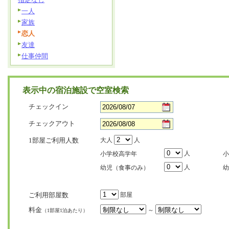
一人
家族
恋人
友達
仕事仲間
表示中の宿泊施設で空室検索
チェックイン
チェックアウト
1部屋ご利用人数
大人
人
人
小学校高学年
小
人
幼児（食事のみ）
幼
ご利用部屋数
部屋
料金
～
（1部屋1泊あたり）