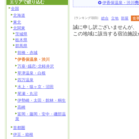
エリアで絞り込む
伊香保温泉・渋川
売
全国
北海道
[ランキング項目]
総合
立地
部屋
食
東北
誠に申し訳ございませんが、
北関東
この地域に該当する宿泊施設
茨城県
栃木県
群馬県
前橋・赤城
伊香保温泉・渋川
万座･嬬恋･北軽井沢
草津温泉・白根
四万温泉
水上・猿ヶ京・沼田
尾瀬・丸沼
伊勢崎・太田・館林・桐生
高崎
富岡・藤岡・安中・磯部温
泉
首都圏
伊豆・箱根