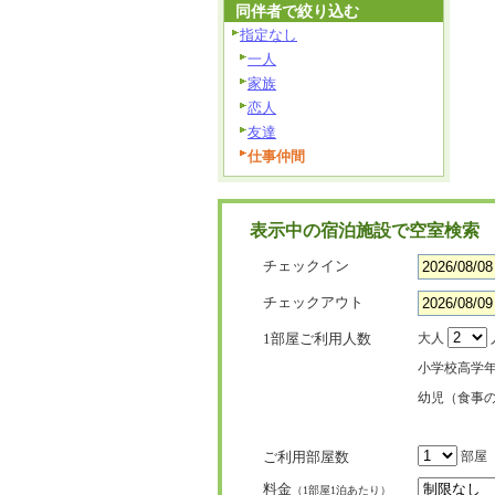
同伴者で絞り込む
指定なし
一人
家族
恋人
友達
仕事仲間
表示中の宿泊施設で空室検索
チェックイン
チェックアウト
1部屋ご利用人数
大人
小学校高学
幼児（食事
ご利用部屋数
部屋
料金
（1部屋1泊あたり）