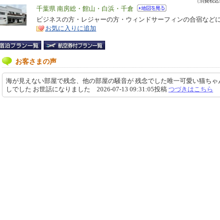
（消費税込5
エ
千葉県 南房総・館山・白浜・千倉
リ
ビジネスの方・レジャーの方・ウィンドサーフィンの合宿など
特
お気に入りに追加
ア
徴
お客さまの声
海が見えない部屋で残念、他の部屋の騒音が 残念でした唯一可愛い猫ちゃ
しでした お世話になりました 2026-07-13 09:31:05投稿
つづきはこちら