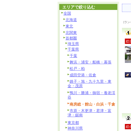
エリアで絞り込む
全国
北海道
[ラン
東北
北関東
首都圏
総
埼玉県
千葉県
千葉
舞浜・浦安・船橋・幕張
松戸・柏
成田空港・佐倉
銚子・旭・九十九里・東
金・茂原
鴨川・勝浦・御宿・養老渓
谷
南房総・館山・白浜・千倉
市原・木更津・君津・富
津・鋸南
東京都
総
神奈川県