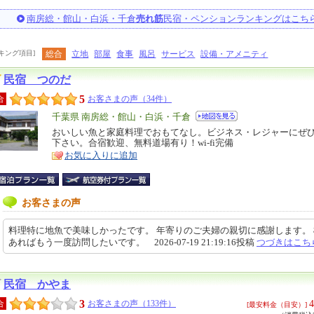
南房総・館山・白浜・千倉
売れ筋
民宿・ペンションランキングはこち
キング項目]
総合
立地
部屋
食事
風呂
サービス
設備・アメニティ
民宿 つのだ
5
合
お客さまの声（34件）
エ
千葉県 南房総・館山・白浜・千倉
リ
おいしい魚と家庭料理でおもてなし。ビジネス・レジャーにぜ
特
下さい。合宿歓迎、無料道場有り！wi-fi完備
ア
徴
お気に入りに追加
お客さまの声
料理特に地魚で美味しかったです。 年寄りのご夫婦の親切に感謝します。
あればもう一度訪問したいです。 2026-07-19 21:19:16投稿
つづきはこち
民宿 かやま
3
4
合
お客さまの声（133件）
[最安料金（目安）]