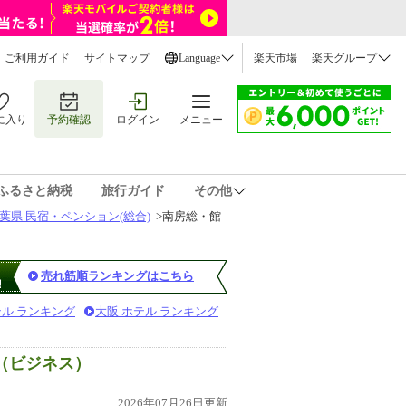
ご利用ガイド
サイトマップ
Language
楽天市場
楽天グループ
に入り
予約確認
ログイン
メニュー
ふるさと納税
旅行ガイド
その他
葉県 民宿・ペンション(総合)
>
南房総・館
売れ筋順ランキングはこちら
テル ランキング
大阪 ホテル ランキング
（ビジネス）
2026年07月26日更新