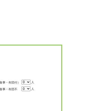
人
食事・布団付）
人
食事・布団不