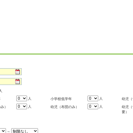
人
人
人
年
小学校低学年
幼児（
人
人
のみ）
幼児（布団のみ）
幼児（
要）
～