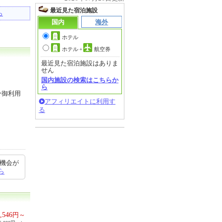
最近見た宿泊施設
ら
国内
海外
ホテル
ホテル
+
航空券
最近見た宿泊施設はありま
せん
国内施設の検索はこちらか
ら
ひ御利用
アフィリエイトに利用す
る
 機会が
ら
,546
円～