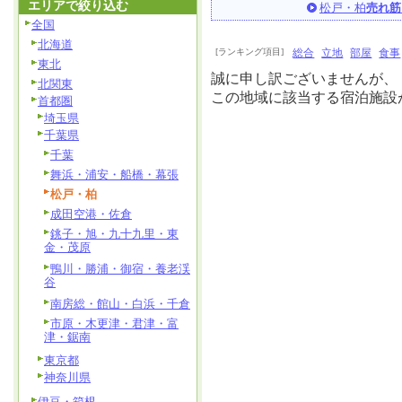
エリアで絞り込む
松戸・柏
売れ筋
全国
北海道
[ランキング項目]
総合
立地
部屋
食事
東北
誠に申し訳ございませんが、
北関東
この地域に該当する宿泊施設
首都圏
埼玉県
千葉県
千葉
舞浜・浦安・船橋・幕張
松戸・柏
成田空港・佐倉
銚子・旭・九十九里・東
金・茂原
鴨川・勝浦・御宿・養老渓
谷
南房総・館山・白浜・千倉
市原・木更津・君津・富
津・鋸南
東京都
神奈川県
伊豆・箱根