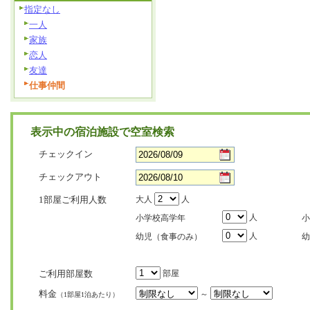
指定なし
一人
家族
恋人
友達
仕事仲間
表示中の宿泊施設で空室検索
チェックイン
チェックアウト
1部屋ご利用人数
大人
人
人
小学校高学年
小
人
幼児（食事のみ）
幼
ご利用部屋数
部屋
料金
～
（1部屋1泊あたり）