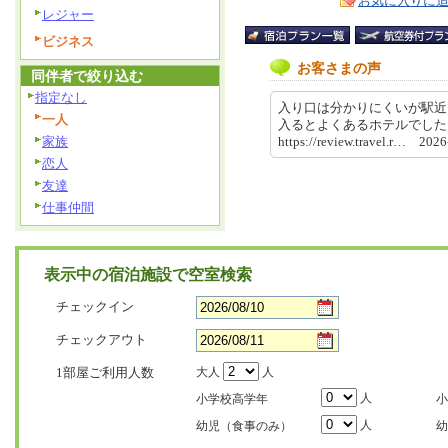
お気に入りに
レジャー
ビジネス
お客さまの声
同伴者で絞り込む
指定なし
入り口は分かりにくいが駅近
一人
入るとよくあるホテルでした
家族
https://review.travel.r… 20
恋人
友達
仕事仲間
表示中の宿泊施設で空室検索
チェックイン
チェックアウト
1部屋ご利用人数
大人
人
人
小学校高学年
小
人
幼児（食事のみ）
幼