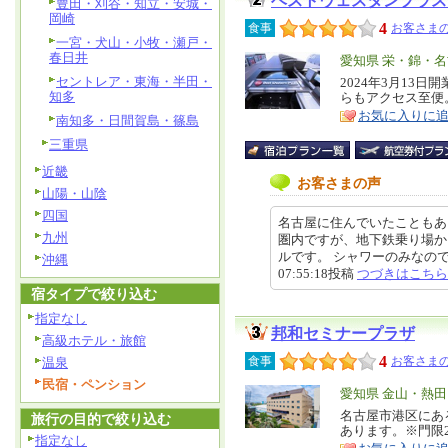
ベストウェスタンプラス
豊田・刈谷・知立・安城・
岡崎
4
食事
お客さまの
一宮・犬山・小牧・瀬戸・
春日井
エ
愛知県 栄・錦・
セントレア・東海・半田・
リ
2024年3月13
特
知多
らもアクセス至便
ア
徴
お気に入りに
南知多・日間賀島・篠島
三重県
近畿
お客さまの声
山陽・山陰
四国
名古屋に住んでいたこともあ
九州
圏内ですが、地下鉄乗り場か
ルです。 シャワーのみなので、
沖縄
07:55:18投稿
つづきはこちら
宿タイプで絞り込む
指定なし
邦和セミナープラザ
高級ホテル・旅館
4
食事
お客さまの
温泉
民宿・ペンション
エ
愛知県 金山・熱
リ
名古屋市港区にあ
特
旅行の目的で絞り込む
あります。※門限2
ア
徴
指定なし