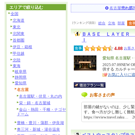
エリアで絞り込む
名古屋
売れ筋
全国
北海道
[ランキング項目]
総合
立地
部屋
食
東北
北関東
ＢＡＳＥ ＬＡＹＥＲ 
Ｉ
首都圏
伊豆・箱根
4.08
食事
お客さ
甲信越
エ
愛知県 名古屋駅
北陸
リ
2025.07.09
特
東海
供する カルチャ
ア
徴
岐阜県
お気に入りに
静岡県
愛知県
名古屋
お客さまの声
名古屋駅・伏見・丸の内
栄・錦・名古屋城
部屋の鍵がないのは、少し緊
金山・熱田・千種・ナゴヤ
す。食べ方が少し難しく難
ドーム
https://review.travel.raku…
豊橋・豊川・蒲郡・伊良湖
奥三河・新城・湯谷温泉