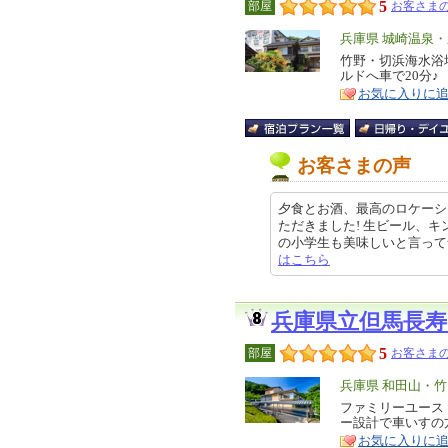
5
部屋
お客さまの
エ
兵庫県 城崎温泉
リ
竹野・切浜海水浴
特
ルドへ車で20分♪
ア
徴
お気に入りに
お客さまの声
夕食とお酒、最高のロケーシ
ただきました! 生ビール、
の小学生も美味しいと言って食べてい
はこちら
兵庫県立但馬長
5
部屋
お客さまの
エ
兵庫県 和田山・
リ
ファミリーユース
特
ー設計で車いすの
ア
徴
お気に入りに