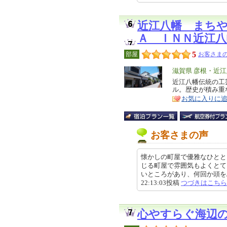
近江八幡 まち
Ａ ＩＮＮ近江八
5
部屋
お客さまの
エ
滋賀県 彦根・近
リ
近江八幡伝統の工
特
ル。歴史が積み重
ア
徴
お気に入りに
お客さまの声
懐かしの町屋で優雅なひとと
じる町屋で雰囲気もよくとて
いところがあり、何回か頭をぶつ
22:13:03投稿
つづきはこちら
心やすらぐ海辺