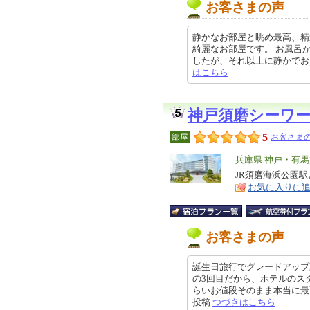
お客さまの声
静かなお部屋と眺め最高、精
綺麗なお部屋です。 お風呂
したが、それ以上に静かでお庭の眺
はこちら
神戸須磨シーワ
5
部屋
お客さまの
エ
兵庫県 神戸・有
リ
JR須磨海浜公園
特
お気に入りに
ア
徴
お客さまの声
誕生日旅行でグレードアップ
の3回目だから、ホテルのス
らいお値段そのまま本当に最高ぉー
投稿
つづきはこちら