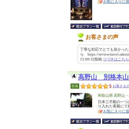
お気に入りに
ア
徴
お客さまの声
丁寧な対応でとても良かった
ら https://review.travel.raku
15:09:32投稿
つづきはこちら
高野山 別格本山
5
部屋
お客さまの
エ
和歌山県 高野山
リ
日本三不動の一つ
特
り入れた客殿にて
ア
徴
お気に入りに