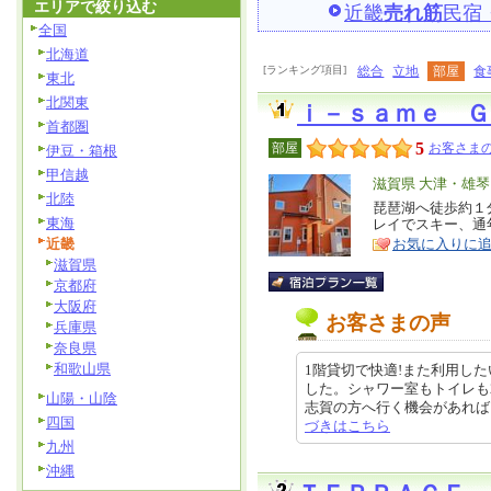
エリアで絞り込む
近畿
売れ筋
民宿
全国
北海道
[ランキング項目]
総合
立地
部屋
食
東北
北関東
ｉ－ｓａｍｅ Ｇ
首都圏
5
部屋
お客さまの
伊豆・箱根
甲信越
エ
滋賀県 大津・雄
北陸
リ
琵琶湖へ徒歩約１
特
東海
レイでスキー、通
ア
徴
近畿
お気に入りに
滋賀県
京都府
大阪府
お客さまの声
兵庫県
奈良県
和歌山県
1階貸切で快適!また利用した
した。シャワー室もトイレも
山陽・山陰
志賀の方へ行く機会があれば、利用
四国
づきはこちら
九州
沖縄