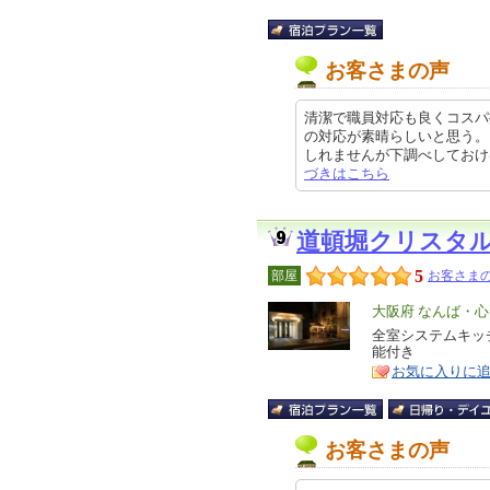
お客さまの声
清潔で職員対応も良くコスパ
の対応が素晴らしいと思う。
しれませんが下調べしておけば問題
づきはこちら
道頓堀クリスタ
5
部屋
お客さまの
エ
大阪府 なんば・
リ
全室システムキッ
特
能付き
ア
徴
お気に入りに
お客さまの声