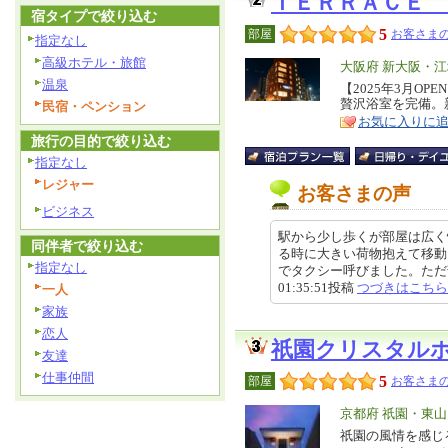
ＴＥＲＲＡＣＥ 
宿タイプで絞り込む
5
部屋
お客さまの
指定なし
高級ホテル・旅館
エ
大阪府 新大阪・江
温泉
リ
【2025年3月O
特
贅沢浴室を完備。
民宿・ペンション
ア
徴
お気に入りに
旅行の目的で絞り込む
指定なし
レジャー
お客さまの声
ビジネス
駅から少し歩くが部屋は広く
同伴者で絞り込む
る時に大きい荷物抱えて移動
指定なし
でタクシー呼びました。ただ部屋
01:35:51投稿
つづきはこちら
一人
家族
恋人
祇園クリスタル
友達
仕事仲間
5
部屋
お客さまの
エ
京都府 祇園・東
リ
祇園の風情を感じ
特