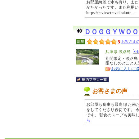
お部屋綺麗で水も有り、また
がたかったです。また利用
https://review.travel.rakut
ＤＯＧＧＹＷＯＯ
5
部屋
お客さまの
エ
兵庫県 淡路島
リ
期間限定・淡路島
特
限なしのとことん
ア
徴
お気に入りに
お客さまの声
お部屋も食事も最高!また来
をしてくださり親切です。 
です。 朝食のスープも美味しかった
ら