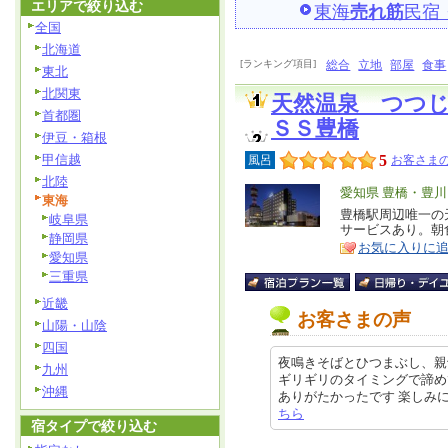
エリアで絞り込む
東海
売れ筋
民宿
全国
北海道
[ランキング項目]
総合
立地
部屋
食事
東北
北関東
天然温泉 つつ
首都圏
ＳＳ豊橋
伊豆・箱根
甲信越
5
風呂
お客さまの
北陸
エ
愛知県 豊橋・豊
東海
リ
豊橋駅周辺唯一の
特
岐阜県
サービスあり。朝
ア
徴
静岡県
お気に入りに
愛知県
三重県
近畿
お客さまの声
山陽・山陰
四国
夜鳴きそばとひつまぶし、親
九州
ギリギリのタイミングで諦め
沖縄
ありがたかったです 楽しみにしてい
ちら
宿タイプで絞り込む