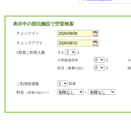
表示中の宿泊施設で空室検索
チェックイン
チェックアウト
1部屋ご利用人数
大人
人
人
小学校高学年
小
人
幼児（食事のみ）
幼
ご利用部屋数
部屋
料金
～
（1部屋1泊あたり）