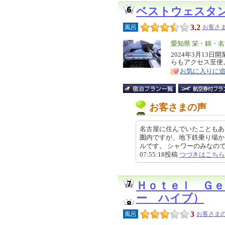
ベストウェスタ
3.2
風呂
お客さま
エ
愛知県 栄・錦・
リ
2024年3月13
特
らもアクセス至便
ア
徴
お気に入りに
お客さまの声
名古屋に住んでいたこともあ
圏内ですが、地下鉄乗り場か
ルです。 シャワーのみなので、
07:55:18投稿
つづきはこちら
Ｈｏｔｅｌ Ｇ
ー ハイブ）
3
風呂
お客さまの