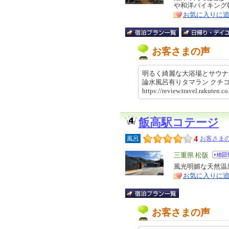
や和洋バイキング
ア
徴
お気に入りに
お客さまの声
明るく綺麗な大浴場とサウナ
論水風呂有りタマラン ク
https://review.travel.rakute
飯高駅コテージ
4
風呂
お客さまの
エ
三重県 松阪
リ
風光明媚な天然温
特
お気に入りに
ア
徴
お客さまの声