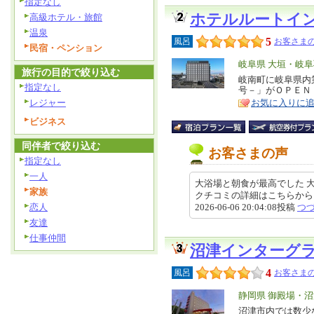
指定なし
ホテルルートイ
高級ホテル・旅館
温泉
5
風呂
お客さまの
民宿・ペンション
エ
岐阜県 大垣・岐
旅行の目的で絞り込む
リ
岐南町に岐阜県内
特
指定なし
号－」がＯＰＥＮ
ア
徴
レジャー
お気に入りに
ビジネス
同伴者で絞り込む
お客さまの声
指定なし
一人
大浴場と朝食が最高でした 
家族
クチコミの詳細はこちらから https://r
恋人
2026-06-06 20:04:08投稿
つ
友達
仕事仲間
沼津インターグ
4
風呂
お客さまの
エ
静岡県 御殿場・
リ
沼津市内では数少
特