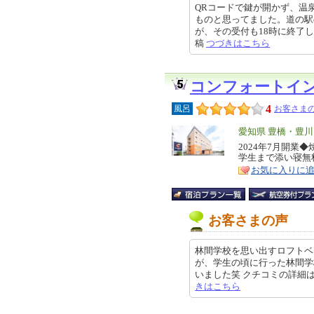
QRコードで鍵が開かず、温泉
ものと思ってました。道の駅
が、その受付も18時に終了していた
稿
つづきはこちら
コンフォートイ
4
風呂
お客さまの
エ
愛知県 豊橋・豊
リ
2024年7月開
特
学生まで添い寝無
ア
徴
お気に入りに
お客さまの声
林間学校を思い出すロフトベ
が、学生の頃に行った林間学
いました笑 クチコミの詳細はこちらか
きはこちら