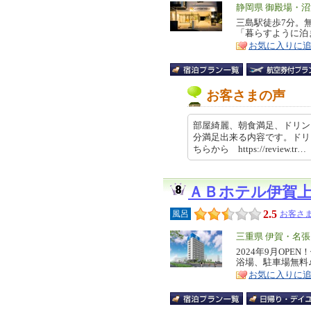
エ
静岡県 御殿場・
リ
三島駅徒歩7分。
特
「暮らすように泊
ア
徴
お気に入りに
お客さまの声
部屋綺麗、朝食満足、ドリン
分満足出来る内容です。ドリ
ちらから https://review.tr…
ＡＢホテル伊賀
2.5
風呂
お客さま
エ
三重県 伊賀・名張
リ
2024年9月OP
特
浴場、駐車場無料
ア
徴
お気に入りに