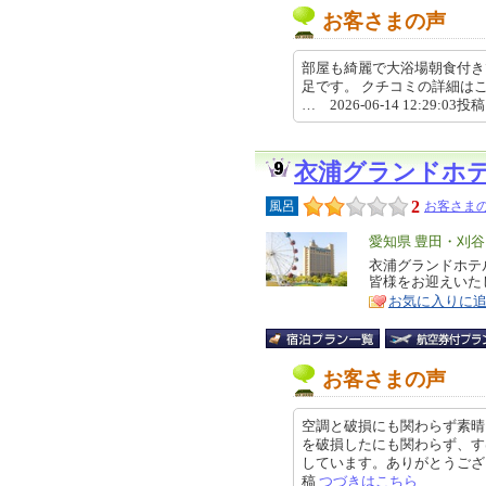
お客さまの声
部屋も綺麗で大浴場朝食付き
足です。 クチコミの詳細はこちらから htt
… 2026-06-14 12:29:03投
衣浦グランドホ
2
風呂
お客さまの
エ
愛知県 豊田・刈
リ
衣浦グランドホテ
特
皆様をお迎えいた
ア
徴
お気に入りに
お客さまの声
空調と破損にも関わらず素晴
を破損したにも関わらず、す
しています。ありがとうございます
稿
つづきはこちら