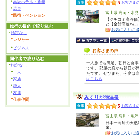
高級ホテル・旅館
5
食事
お客さまの
温泉
エ
富山県 高岡・氷
民宿・ペンション
リ
【クチコミ高評価
特
と【全館高速WiF
ア
旅行の目的で絞り込む
徴
お気に入りに
指定なし
レジャー
ビジネス
お客さまの声
同伴者で絞り込む
一人旅でも満足、朝日と食事
指定なし
です。 部屋の窓から朝日が
一人
たです。 ぜひまた、今度は寒い季節
はこちら
家族
恋人
友達
みくりが池温泉
仕事仲間
5
食事
お客さまの
エ
富山県 滑川・魚
リ
日本一高所の天然
特
泉。
ア
徴
お気に入りに