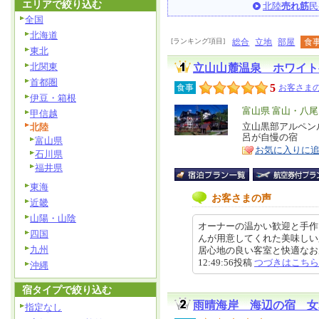
エリアで絞り込む
北陸
売れ筋
民
全国
北海道
[ランキング項目]
総合
立地
部屋
食
東北
北関東
立山山麓温泉 ホワイト
首都圏
5
食事
お客さまの
伊豆・箱根
エ
富山県 富山・八
甲信越
リ
立山黒部アルペン
北陸
特
呂が自慢の宿
富山県
ア
徴
お気に入りに
石川県
福井県
東海
お客さまの声
近畿
山陽・山陰
オーナーの温かい歓迎と手作
四国
んが用意してくれた美味しい
九州
居心地の良い客室と快適なお風呂
12:49:56投稿
つづきはこちら
沖縄
宿タイプで絞り込む
雨晴海岸 海辺の宿 女
指定なし