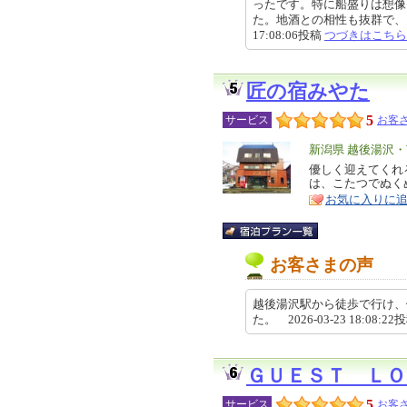
ったです。特に船盛りは想像
た。地酒との相性も抜群で、日本
17:08:06投稿
つづきはこちら
匠の宿みやた
5
サービス
お客さ
エ
新潟県 越後湯沢
リ
優しく迎えてくれ
特
は、こたつでぬく
ア
徴
お気に入りに
お客さまの声
越後湯沢駅から徒歩で行け、
た。 2026-03-23 18:08:22
ＧＵＥＳＴ ＬＯ
5
サービス
お客さ