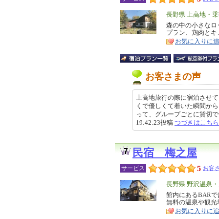
エ
長野県 上高地・
リ
森の中の小さなロ
特
プラン、鶏肉とキ
ア
徴
お気に入りに
お客さまの声
上高地旅行の際に宿泊させて
くで優しくて着いた瞬間から
って、グループごとに貸切で使
19:42:23投稿
つづきはこちら
民宿 梅之屋
5
サービス
お客さ
エ
長野県 野沢温泉
リ
館内にあるBAR
特
無料の温泉や観光
ア
徴
お気に入りに