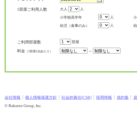
1部屋ご利用人数
大人
人
人
小学校高学年
小
人
幼児（食事のみ）
幼
ご利用部屋数
部屋
料金
～
（1部屋1泊あたり）
会社情報
個人情報保護方針
社会的責任[CSR]
採用情報
規約集
© Rakuten Group, Inc.