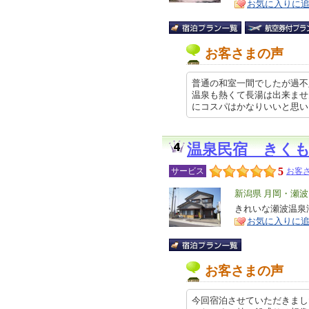
お気に入りに
ア
徴
お客さまの声
普通の和室一間でしたが過不
温泉も熱くて長湯は出来ませ
にコスパはかなりいいと思います。 
温泉民宿 きく
5
サービス
お客さ
エ
新潟県 月岡・瀬
リ
きれいな瀬波温泉
特
お気に入りに
ア
徴
お客さまの声
今回宿泊させていただきまし