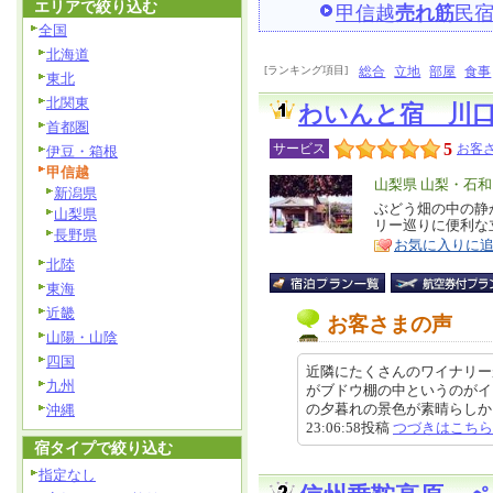
エリアで絞り込む
甲信越
売れ筋
民
全国
北海道
[ランキング項目]
総合
立地
部屋
食事
東北
北関東
わいんと宿 川
首都圏
5
サービス
お客さ
伊豆・箱根
甲信越
エ
山梨県 山梨・石
新潟県
リ
ぶどう畑の中の静
特
山梨県
リー巡りに便利な
ア
徴
長野県
お気に入りに
北陸
東海
近畿
お客さまの声
山陽・山陰
四国
近隣にたくさんのワイナリー
九州
がブドウ棚の中というのがイ
の夕暮れの景色が素晴らしかった
沖縄
23:06:58投稿
つづきはこちら
宿タイプで絞り込む
指定なし