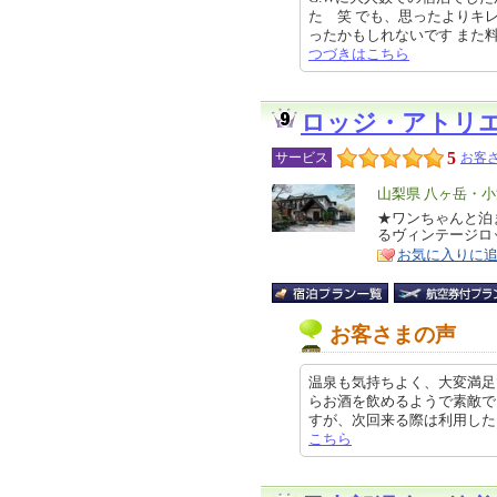
た 笑 でも、思ったよりキ
ったかもしれないです また料理も
つづきはこちら
ロッジ・アトリ
5
サービス
お客さ
エ
山梨県 八ヶ岳・
リ
★ワンちゃんと泊
特
るヴィンテージロ
ア
徴
お気に入りに
お客さまの声
温泉も気持ちよく、大変満足
らお酒を飲めるようで素敵で
すが、次回来る際は利用したいと思い
こちら