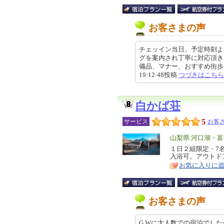
お客さまの声
チェッイン当日、予定時刻よ
グを案内され丁寧に対応頂き
備品、マナー、おすすめ街歩き、
19:12:48投稿
つづきはこちら
白かば荘
5
サービス
お客さ
エ
山梨県 河口湖・
リ
１日２組限定・7
特
入浴可。アウトド
ア
徴
お気に入りに
お客さまの声
G.Wに大人数での宿泊でし