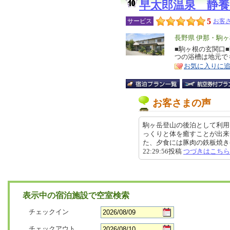
早太郎温泉 静
5
サービス
お客さ
エ
長野県 伊那・駒
リ
■駒ヶ根の玄関口
特
つの浴槽は地元で
ア
徴
お気に入りに
お客さまの声
駒ヶ岳登山の後泊として利用
っくりと体を癒すことが出来
た、夕食には豚肉の鉄板焼きや
22:29:56投稿
つづきはこちら
表示中の宿泊施設で空室検索
チェックイン
チェックアウト