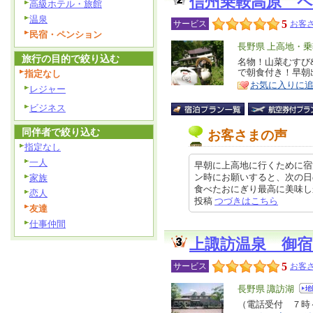
信州乗鞍高原 
高級ホテル・旅館
温泉
5
サービス
お客さ
民宿・ペンション
エ
長野県 上高地・
旅行の目的で絞り込む
リ
名物！山菜むすび
特
で朝食付き！早朝出
指定なし
ア
徴
お気に入りに
レジャー
ビジネス
同伴者で絞り込む
お客さまの声
指定なし
一人
早朝に上高地に行くために宿
ン時にお願いすると、次の日
家族
食べたおにぎり最高に美味しかった
恋人
投稿
つづきはこちら
友達
仕事仲間
上諏訪温泉 御宿
5
サービス
お客さ
エ
長野県 諏訪湖
リ
（電話受付 ７時
特