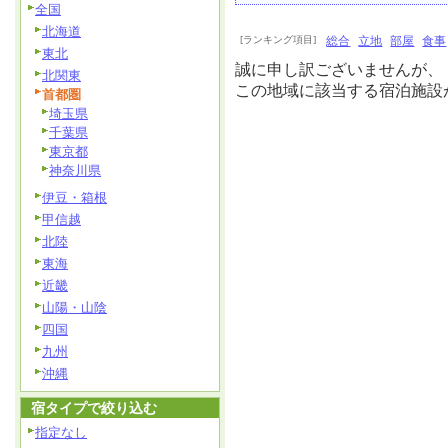
全国
北海道
[ランキング項目]
総合
立地
部屋
食事
東北
誠に申し訳ございませんが、
北関東
この地域に該当する宿泊施設
首都圏
埼玉県
千葉県
東京都
神奈川県
伊豆・箱根
甲信越
北陸
東海
近畿
山陽・山陰
四国
九州
沖縄
宿タイプで絞り込む
指定なし