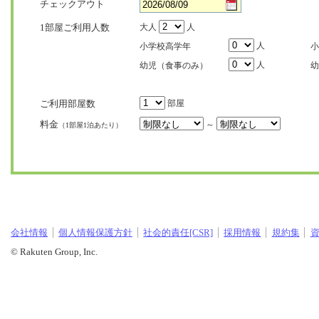
チェックアウト
1部屋ご利用人数
大人
人
人
小学校高学年
小
人
幼児（食事のみ）
幼
ご利用部屋数
部屋
料金
～
（1部屋1泊あたり）
会社情報
個人情報保護方針
社会的責任[CSR]
採用情報
規約集
© Rakuten Group, Inc.