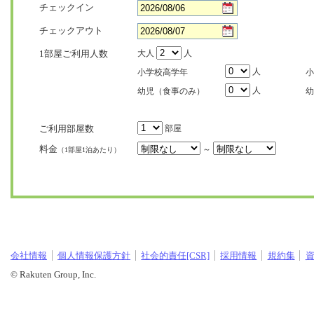
チェックイン
チェックアウト
1部屋ご利用人数
大人
人
人
小学校高学年
小
人
幼児（食事のみ）
幼
ご利用部屋数
部屋
料金
～
（1部屋1泊あたり）
会社情報
個人情報保護方針
社会的責任[CSR]
採用情報
規約集
© Rakuten Group, Inc.