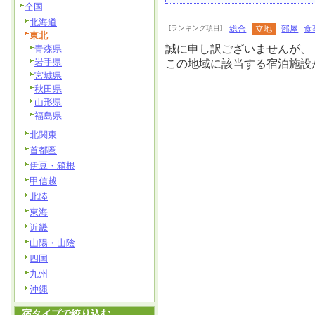
全国
北海道
[ランキング項目]
総合
立地
部屋
食
東北
誠に申し訳ございませんが、
青森県
岩手県
この地域に該当する宿泊施設
宮城県
秋田県
山形県
福島県
北関東
首都圏
伊豆・箱根
甲信越
北陸
東海
近畿
山陽・山陰
四国
九州
沖縄
宿タイプで絞り込む