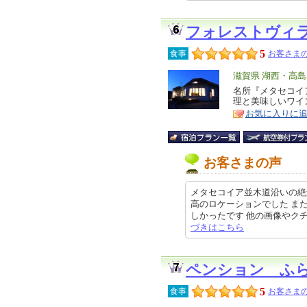
フォレストヴィ
5
食事
お客さまの
エ
滋賀県 湖西・高
リ
名所『メタセコイ
特
理と美味しいワイ
ア
徴
お気に入りに
お客さまの声
メタセコイア並木道沿いの絶
高のロケーションでした ま
しかったです 他の画像やクチコミ
づきはこちら
ペンション ふ
5
食事
お客さまの