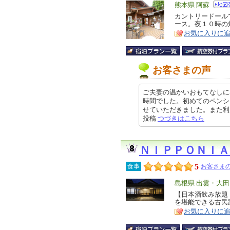
エ
熊本県 阿蘇
リ
カントリードール
特
ース。夜１０時の
ア
徴
お気に入りに
お客さまの声
ご夫妻の温かいおもてなしに
時間でした。初めてのペンシ
せていただきました。また利用した
投稿
つづきはこちら
ＮＩＰＰＯＮＩＡ
5
食事
お客さまの
エ
島根県 出雲・大
リ
【日本酒飲み放題
特
を堪能できる古民
ア
徴
お気に入りに