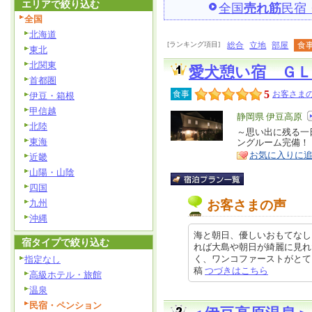
エリアで絞り込む
全国
売れ筋
民宿
全国
北海道
[ランキング項目]
総合
立地
部屋
食
東北
北関東
愛犬憩い宿 ＧＬ
首都圏
5
食事
お客さまの
伊豆・箱根
甲信越
エ
静岡県 伊豆高原
北陸
リ
～思い出に残る一
特
東海
ングルーム完備！
ア
徴
お気に入りに
近畿
山陽・山陰
四国
九州
お客さまの声
沖縄
海と朝日、優しいおもてなし
宿タイプで絞り込む
れば大島や朝日が綺麗に見れ
く、ワンコファーストがとても嬉し
指定なし
稿
つづきはこちら
高級ホテル・旅館
温泉
民宿・ペンション