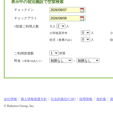
表示中の宿泊施設で空室検索
チェックイン
チェックアウト
1部屋ご利用人数
大人
人
人
小学校高学年
小
人
幼児（食事のみ）
幼
ご利用部屋数
部屋
料金
～
（1部屋1泊あたり）
会社情報
個人情報保護方針
社会的責任[CSR]
採用情報
規約集
© Rakuten Group, Inc.