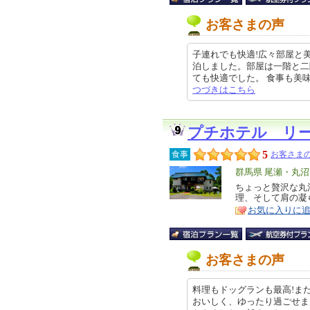
お客さまの声
子連れでも快適!広々部屋と
泊しました。部屋は一階と二
ても快適でした。 食事も美味しく
つづきはこちら
プチホテル リー
5
食事
お客さまの
エ
群馬県 尾瀬・丸沼
リ
ちょっと贅沢な丸
特
理、そして肩の凝
ア
徴
お気に入りに
お客さまの声
料理もドッグランも最高!ま
おいしく、ゆったり過ごせま