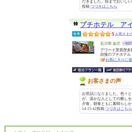
だきました。殻までおいしいですよ
投稿
つづきはこちら
プチホテル ア
5
食事
お客さまの
エ
石川県 金沢
リ
アワード受賞歴多
特
自慢のプチホテル
ア
徴
お気に入りに
お客さまの声
お世話になりました。色々と
が、温かな人としての癒しを
夕食、朝食ともに素晴らしかった
14:15:42投稿
つづきはこちら