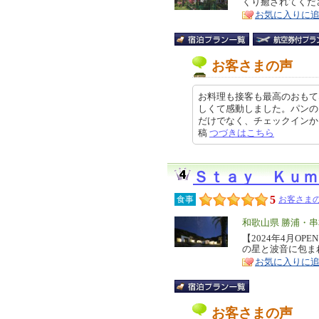
くり癒されてくだ
ア
徴
お気に入りに
お客さまの声
お料理も接客も最高のおもて
しくて感動しました。パンの
だけでなく、チェックインからアウ
稿
つづきはこちら
Ｓｔａｙ Ｋｕｍ
5
食事
お客さまの
エ
和歌山県 勝浦・
リ
【2024年4月O
特
の星と波音に包ま
ア
徴
お気に入りに
お客さまの声