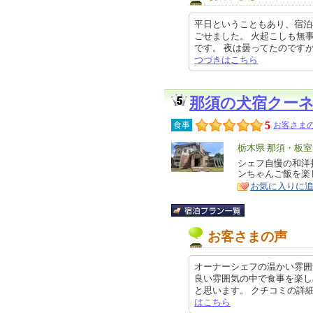
平日ということもあり、宿泊
ごせました。 火起こしも無
です。 夜は曇ってたのですが星が
つづきはこちら
那須の犬宿クー
5
食事
お客さまの
エ
栃木県 那須・板
リ
シェフ自慢の和洋
特
ンちゃんご飯を楽
ア
徴
お気に入りに
お客さまの声
オーナーシェフの温かい雰囲
良い雰囲気の中で食事を楽し
と思います。 クチコミの詳細はこち
はこちら