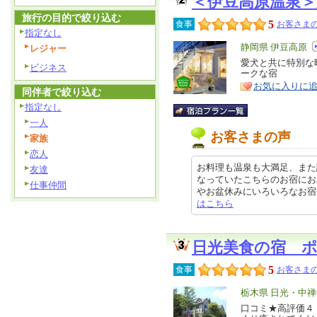
＜伊豆高原温泉
旅行の目的で絞り込む
5
食事
お客さまの
指定なし
エ
静岡県 伊豆高原
レジャー
リ
愛犬と共に特別な
特
ビジネス
ークな宿
ア
徴
お気に入りに
同伴者で絞り込む
指定なし
一人
お客さまの声
家族
恋人
お料理も温泉も大満足、また
友達
なっていたこちらのお宿にお
仕事仲間
やお盆休みにいろいろなお宿を利用
はこちら
日光美食の宿 
5
食事
お客さまの
エ
栃木県 日光・中
リ
口コミ★高評価４
特