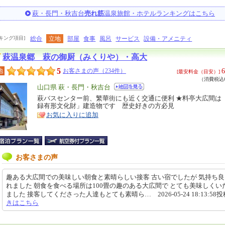
萩・長門・秋吉台
売れ筋
温泉旅館・ホテルランキングはこちら
キング項目]
総合
立地
部屋
食事
風呂
サービス
設備・アメニティ
萩温泉郷 萩の御厨（みくりや）・高大
5
6
地
お客さまの声（234件）
[最安料金（目安）]
（消費税込6
エ
山口県 萩・長門・秋吉台
リ
萩バスセンター前、繁華街にも近く交通に便利 ★料亭大広間は
特
録有形文化財」建造物です 歴史好きの方必見
ア
徴
お気に入りに追加
お客さまの声
趣ある大広間での美味しい朝食と素晴らしい接客 古い宿でしたが 気持ち
れました 朝食を食べる場所は100畳の趣のある大広間で とても美味しくい
ました 接客してくださった人達もとても素晴ら… 2026-05-24 18:13:58
きはこちら