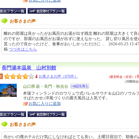
お気に入りに追加
ア
徴
お客さまの声
離れの部屋は良かったがお風呂のお湯が出ず残念 離れの部屋は大きくて良
のですが、部屋のお風呂がお湯が出ずに使えなかった。 貸し切り風呂を使
貰ったので良かったけど、食事がおいしかっただけに… 2026-05-25 15:47
稿
つづきはこちら
長門湯本温泉 山村別館
4
8
地
お客さまの声（978件）
[最安料金（目安）]
（消費税込8
エ
山口県 萩・長門・秋吉台
リ
本場フィンランドのロウリュウ式バレルサウナ＆山口のソウル
特
そばたかせ♪洋風づくりの露天風呂は人気です。
ア
徴
お気に入りに追加
お客さまの声
向かいの廃ホテルだけ気にしなければとても良い。 土曜日宿泊で、朝食の