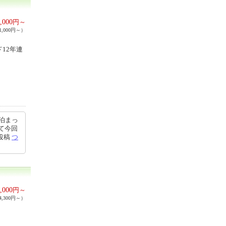
,000
円～
,000円～）
12年連
泊まっ
て今回
0投稿
つ
,000
円～
,300円～）