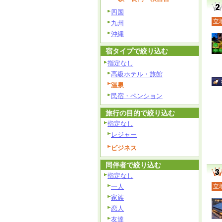
四国
立
九州
沖縄
宿タイプで絞り込む
指定なし
高級ホテル・旅館
温泉
民宿・ペンション
旅行の目的で絞り込む
指定なし
レジャー
ビジネス
同伴者で絞り込む
指定なし
立
一人
家族
恋人
友達