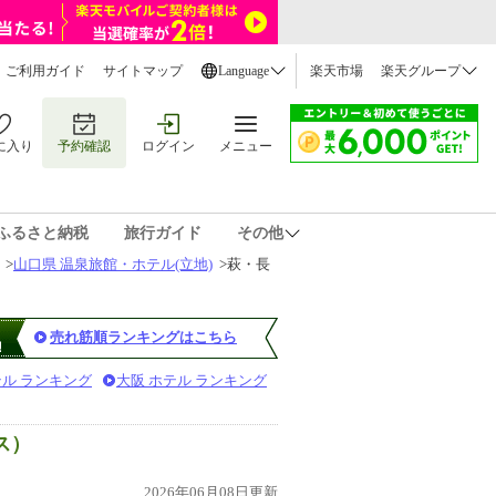
ご利用ガイド
サイトマップ
Language
楽天市場
楽天グループ
に入り
予約確認
ログイン
メニュー
ふるさと納税
旅行ガイド
その他
>
山口県 温泉旅館・ホテル(立地)
>
萩・長
売れ筋順ランキングはこちら
テル ランキング
大阪 ホテル ランキング
ス）
2026年06月08日更新