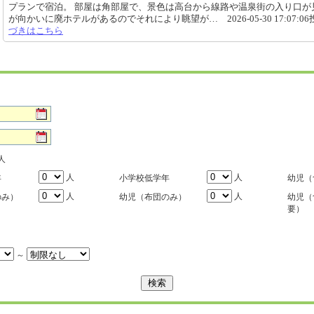
プランで宿泊。 部屋は角部屋で、景色は高台から線路や温泉街の入り口が
が向かいに廃ホテルがあるのでそれにより眺望が… 2026-05-30 17:07:0
づきはこちら
人
人
人
年
小学校低学年
幼児（
人
人
のみ）
幼児（布団のみ）
幼児（
要）
～