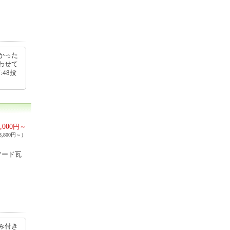
かった
わせて
:48投
,000
円～
,800円～）
フード瓦
み付き