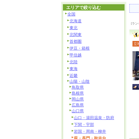
エリアで絞り込む
全国
北海道
[ラン
東北
北関東
首都圏
立
伊豆・箱根
甲信越
北陸
東海
近畿
山陽・山陰
鳥取県
島根県
岡山県
広島県
山口県
山口・湯田温泉・防府
下関・宇部
岩国・周南・柳井
萩・長門・秋吉台