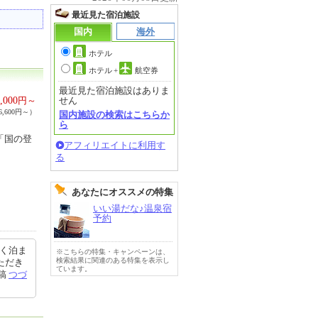
最近見た宿泊施設
国内
海外
ホテル
ホテル
+
航空券
最近見た宿泊施設はありま
,000
円～
せん
,600円～）
国内施設の検索はこちらか
ら
「国の登
アフィリエイトに利用す
る
あなたにオススメの特集
いい湯だな♪温泉宿
予約
良く泊ま
※こちらの特集・キャンペーンは、
検索結果に関連のある特集を表示し
ただき
ています。
投稿
つづ