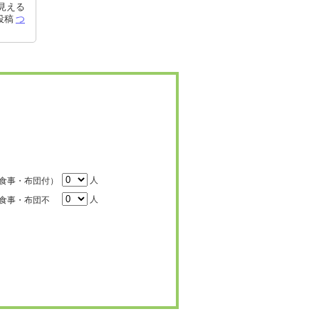
見える
6投稿
つ
人
食事・布団付）
人
食事・布団不