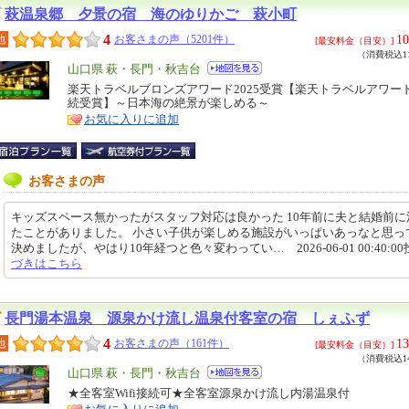
萩温泉郷 夕景の宿 海のゆりかご 萩小町
4
10
地
お客さまの声（5201件）
[最安料金（目安）]
（消費税込11
エ
山口県 萩・長門・秋吉台
リ
楽天トラベルブロンズアワード2025受賞【楽天トラベルアワード
特
続受賞】～日本海の絶景が楽しめる～
ア
徴
お気に入りに追加
お客さまの声
キッズスペース無かったがスタッフ対応は良かった 10年前に夫と結婚前に
たことがありました。 小さい子供が楽しめる施設がいっぱいあっなと思っ
決めましたが、やはり10年経つと色々変わってい… 2026-06-01 00:40:0
づきはこちら
長門湯本温泉 源泉かけ流し温泉付客室の宿 しぇふず
4
13
地
お客さまの声（161件）
[最安料金（目安）]
（消費税込14
エ
山口県 萩・長門・秋吉台
リ
★全客室Wifi接続可★全客室源泉かけ流し内湯温泉付
特