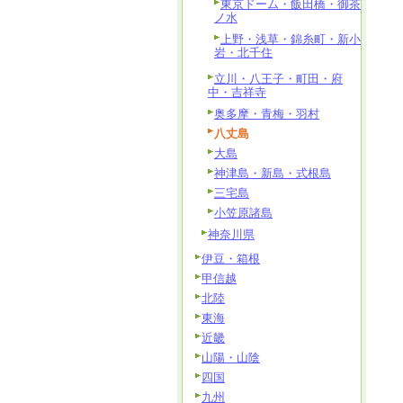
東京ドーム・飯田橋・御茶
ノ水
上野・浅草・錦糸町・新小
岩・北千住
立川・八王子・町田・府
中・吉祥寺
奥多摩・青梅・羽村
八丈島
大島
神津島・新島・式根島
三宅島
小笠原諸島
神奈川県
伊豆・箱根
甲信越
北陸
東海
近畿
山陽・山陰
四国
九州