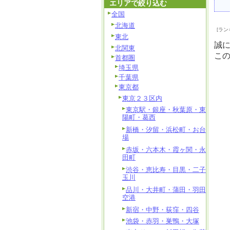
エリアで絞り込む
全国
北海道
[ラン
東北
誠
北関東
こ
首都圏
埼玉県
千葉県
東京都
東京２３区内
東京駅・銀座・秋葉原・東
陽町・葛西
新橋・汐留・浜松町・お台
場
赤坂・六本木・霞ヶ関・永
田町
渋谷・恵比寿・目黒・二子
玉川
品川・大井町・蒲田・羽田
空港
新宿・中野・荻窪・四谷
池袋・赤羽・巣鴨・大塚