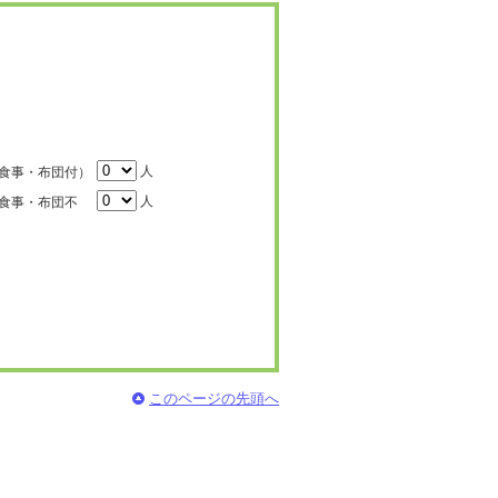
人
食事・布団付）
人
食事・布団不
このページの先頭へ