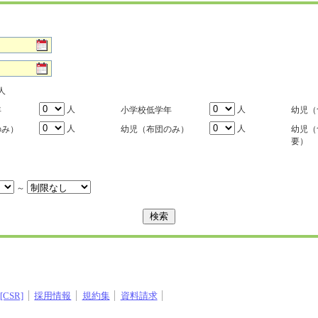
人
人
人
年
小学校低学年
幼児（
人
人
のみ）
幼児（布団のみ）
幼児（
要）
～
CSR]
採用情報
規約集
資料請求