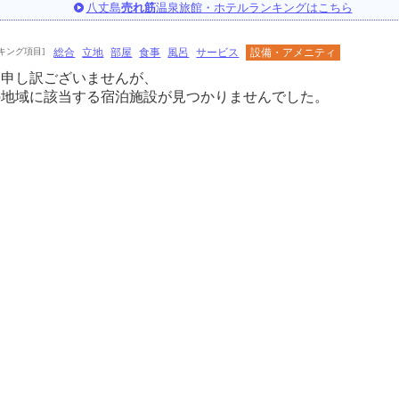
八丈島
売れ筋
温泉旅館・ホテルランキングはこちら
キング項目]
総合
立地
部屋
食事
風呂
サービス
設備・アメニティ
に申し訳ございませんが、
の地域に該当する宿泊施設が見つかりませんでした。