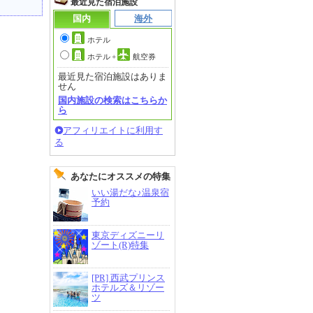
最近見た宿泊施設
国内
海外
ホテル
ホテル
+
航空券
最近見た宿泊施設はありま
せん
国内施設の検索はこちらか
ら
アフィリエイトに利用す
る
あなたにオススメの特集
いい湯だな♪温泉宿
予約
東京ディズニーリ
ゾート(R)特集
[PR] 西武プリンス
ホテルズ＆リゾー
ツ