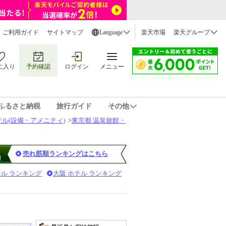
ご利用ガイド
サイトマップ
Language
楽天市場
楽天グループ
に入り
予約確認
ログイン
メニュー
ふるさと納税
旅行ガイド
その他
ル(設備・アメニティ)
>
東京都 温泉旅館・
売れ筋順ランキングはこちら
テル ランキング
大阪 ホテル ランキング