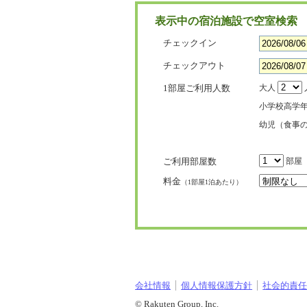
表示中の宿泊施設で空室検索
チェックイン
チェックアウト
1部屋ご利用人数
大人
小学校高学
幼児（食事
ご利用部屋数
部屋
料金
（1部屋1泊あたり）
会社情報
個人情報保護方針
社会的責任[
© Rakuten Group, Inc.