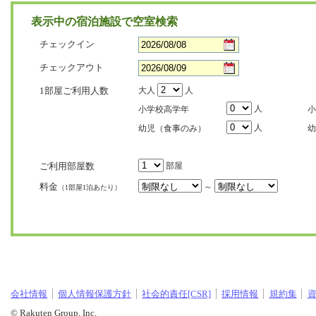
表示中の宿泊施設で空室検索
チェックイン
チェックアウト
1部屋ご利用人数
大人
人
人
小学校高学年
小
人
幼児（食事のみ）
幼
ご利用部屋数
部屋
料金
～
（1部屋1泊あたり）
会社情報
個人情報保護方針
社会的責任[CSR]
採用情報
規約集
© Rakuten Group, Inc.