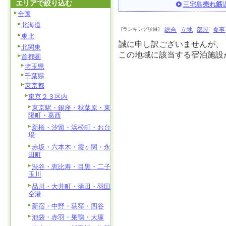
エリアで絞り込む
三宅島
売れ筋
全国
北海道
[ランキング項目]
総合
立地
部屋
食事
東北
誠に申し訳ございませんが、
北関東
この地域に該当する宿泊施設
首都圏
埼玉県
千葉県
東京都
東京２３区内
東京駅・銀座・秋葉原・東
陽町・葛西
新橋・汐留・浜松町・お台
場
赤坂・六本木・霞ヶ関・永
田町
渋谷・恵比寿・目黒・二子
玉川
品川・大井町・蒲田・羽田
空港
新宿・中野・荻窪・四谷
池袋・赤羽・巣鴨・大塚