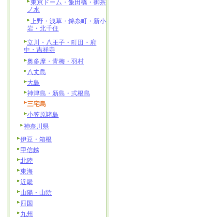
東京ドーム・飯田橋・御茶
ノ水
上野・浅草・錦糸町・新小
岩・北千住
立川・八王子・町田・府
中・吉祥寺
奥多摩・青梅・羽村
八丈島
大島
神津島・新島・式根島
三宅島
小笠原諸島
神奈川県
伊豆・箱根
甲信越
北陸
東海
近畿
山陽・山陰
四国
九州