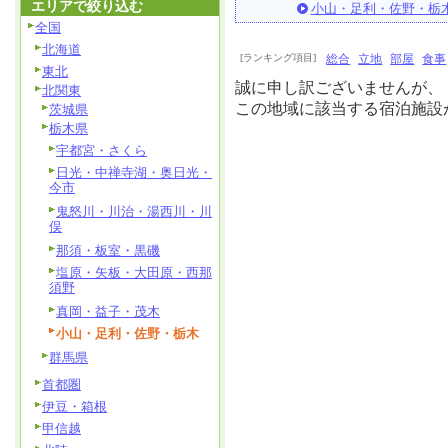
エリアで絞り込む
小山・足利・佐野・栃
全国
北海道
[ランキング項目]
総合
立地
部屋
食事
東北
誠に申し訳ございませんが、
北関東
この地域に該当する宿泊施設
茨城県
栃木県
宇都宮・さくら
日光・中禅寺湖・奥日光・
今市
鬼怒川・川治・湯西川・川
俣
那須・板室・黒磯
塩原・矢板・大田原・西那
須野
真岡・益子・茂木
小山・足利・佐野・栃木
群馬県
首都圏
伊豆・箱根
甲信越