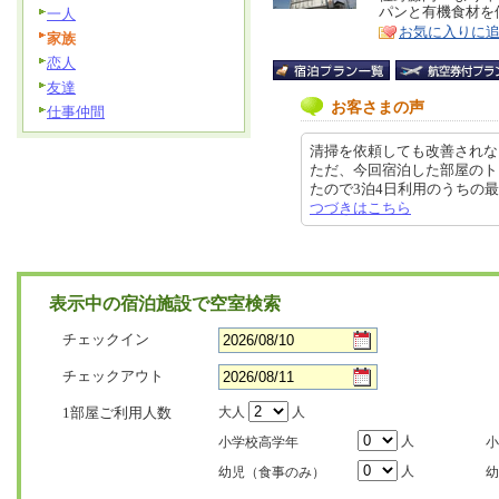
パンと有機食材を
一人
ア
徴
お気に入りに
家族
恋人
友達
お客さまの声
仕事仲間
清掃を依頼しても改善されな
ただ、今回宿泊した部屋のト
たので3泊4日利用のうちの最初の日
つづきはこちら
表示中の宿泊施設で空室検索
チェックイン
チェックアウト
1部屋ご利用人数
大人
人
人
小学校高学年
小
人
幼児（食事のみ）
幼