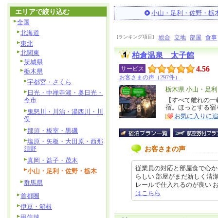
エリアで絞り込む
小山・足利・佐野・栃
全国
北海道
[ランキング項目]
総合
立地
部屋
食事
東北
北関東
柏倉温泉 太子館
茨城県
4.56
サービス
栃木県
お客さまの声（297件）
宇都宮・さくら
エ
栃木県 小山・足
日光・中禅寺湖・奥日光・
リ
今市
【すべて離れの一
特
宿。ほっとする宿
ア
徴
鬼怒川・川治・湯西川・川
お気に入りに
俣
那須・板室・黒磯
塩原・矢板・大田原・西那
須野
お客さまの声
真岡・益子・茂木
従業員の対応と部屋食で心か
小山・足利・佐野・栃木
らしい 部屋がまだ新しく清
群馬県
レールで仕入れるのが良い お風呂も
はこちら
首都圏
伊豆・箱根
甲信越