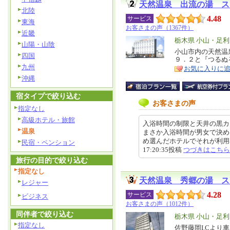
天然温泉 出流の湯 ス
北陸
4.48
サービス
東海
お客さまの声（1367件）
近畿
エ
栃木県 小山・足
山陽・山陰
リ
小山市内の天然温
特
四国
９．２と『つるぬ
ア
徴
九州
お気に入りに
沖縄
宿タイプで絞り込む
お客さまの声
指定なし
高級ホテル・旅館
入浴時間の制限と天井の黒カ
温泉
まさか入浴時間が男女で決め
め選んだホテルでそれが利用出来
民宿・ペンション
17:20:35投稿
つづきはこちら
旅行の目的で絞り込む
指定なし
天然温泉 秀郷の湯 ス
レジャー
4.28
サービス
ビジネス
お客さまの声（1012件）
同伴者で絞り込む
エ
栃木県 小山・足
指定なし
リ
佐野藤岡I.Cより
特