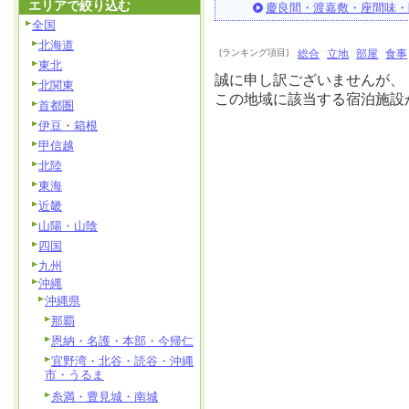
エリアで絞り込む
慶良間・渡嘉敷・座間味・
全国
北海道
[ランキング項目]
総合
立地
部屋
食事
東北
誠に申し訳ございませんが、
北関東
この地域に該当する宿泊施設
首都圏
伊豆・箱根
甲信越
北陸
東海
近畿
山陽・山陰
四国
九州
沖縄
沖縄県
那覇
恩納・名護・本部・今帰仁
宜野湾・北谷・読谷・沖縄
市・うるま
糸満・豊見城・南城