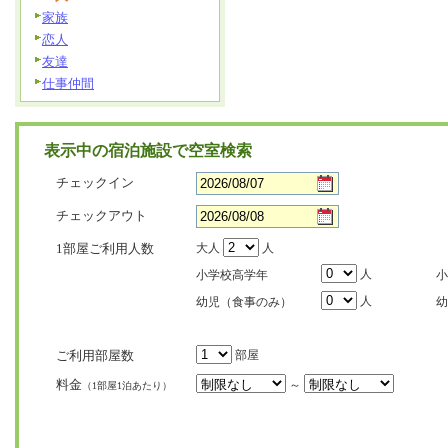
家族
恋人
友達
仕事仲間
表示中の宿泊施設で空室検索
チェックイン
チェックアウト
1部屋ご利用人数
大人
人
人
小学校高学年
小
人
幼児（食事のみ）
幼
ご利用部屋数
部屋
料金
～
（1部屋1泊あたり）