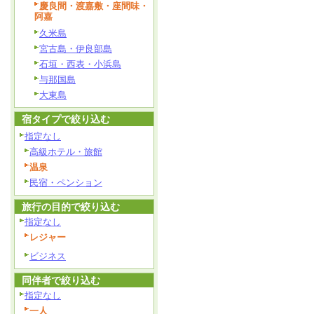
慶良間・渡嘉敷・座間味・
阿嘉
久米島
宮古島・伊良部島
石垣・西表・小浜島
与那国島
大東島
宿タイプで絞り込む
指定なし
高級ホテル・旅館
温泉
民宿・ペンション
旅行の目的で絞り込む
指定なし
レジャー
ビジネス
同伴者で絞り込む
指定なし
一人