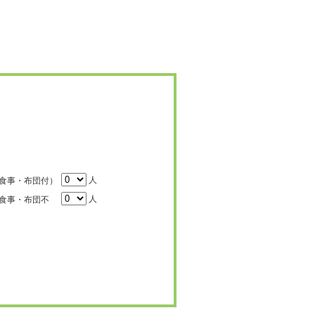
人
食事・布団付）
人
食事・布団不