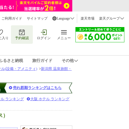
ご利用ガイド
サイトマップ
Language
楽天市場
楽天グループ
に入り
予約確認
ログイン
メニュー
ふるさと納税
旅行ガイド
その他
ル(設備・アメニティ)
>
新潟県 温泉旅館・
売れ筋順ランキングはこちら
テル ランキング
大阪 ホテル ランキング
ス）