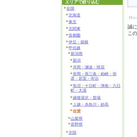
エリアで絞り込む
全国
北海道
[ラン
東北
誠
北関東
こ
首都圏
伊豆・箱根
甲信越
新潟県
新潟
月岡・瀬波・咲花
長岡・燕三条・柏崎・弥
彦・岩室・寺泊
魚沼・十日町・津南・六日
町・大湯
越後湯沢・苗場
上越・糸魚川・妙高
佐渡
山梨県
長野県
北陸