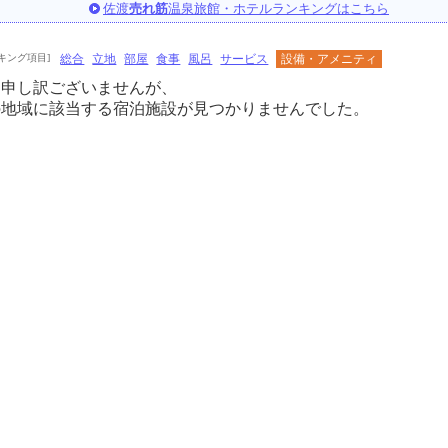
佐渡
売れ筋
温泉旅館・ホテルランキングはこちら
キング項目]
総合
立地
部屋
食事
風呂
サービス
設備・アメニティ
に申し訳ございませんが、
の地域に該当する宿泊施設が見つかりませんでした。