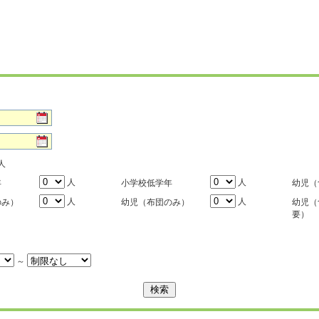
人
人
人
年
小学校低学年
幼児（
人
人
のみ）
幼児（布団のみ）
幼児（
要）
～