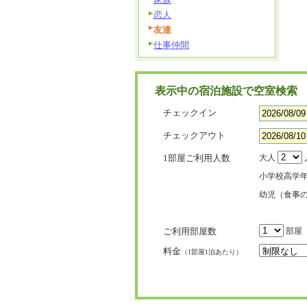
恋人
友達
仕事仲間
表示中の宿泊施設で空室検索
チェックイン
チェックアウト
1部屋ご利用人数
大人
小学校高学
幼児（食事
ご利用部屋数
部屋
料金
（1部屋1泊あたり）