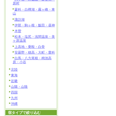
原村
蓼科・白樺湖・霧ヶ峰・車
山
諏訪湖
伊那・駒ヶ根・飯田・昼神
木曽
松本・塩尻・浅間温泉・美
ヶ原温泉
上高地・乗鞍・白骨
安曇野・穂高・大町・豊科
白馬・八方尾根・栂池高
原・小谷
北陸
東海
近畿
山陽・山陰
四国
九州
沖縄
宿タイプで絞り込む