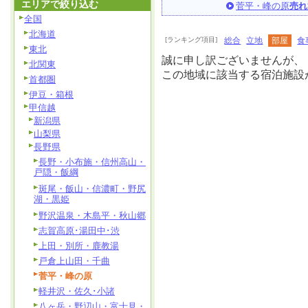
エリアで絞り込む
菅平・峰の原
売れ
全国
北海道
[ランキング項目]
総合
立地
部屋
食
東北
誠に申し訳ございませんが、
北関東
この地域に該当する宿泊施設
首都圏
伊豆・箱根
甲信越
新潟県
山梨県
長野県
長野・小布施・信州高山・
戸隠・飯綱
斑尾・飯山・信濃町・野尻
湖・黒姫
野沢温泉・木島平・秋山郷
志賀高原･湯田中･渋
上田・別所・鹿教湯
戸倉上山田・千曲
菅平・峰の原
軽井沢・佐久･小諸
八ヶ岳・野辺山・富士見・