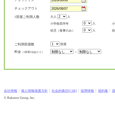
チェックアウト
1部屋ご利用人数
大人
人
人
小学校高学年
小
人
幼児（食事のみ）
幼
ご利用部屋数
部屋
料金
～
（1部屋1泊あたり）
会社情報
個人情報保護方針
社会的責任[CSR]
採用情報
規約集
© Rakuten Group, Inc.