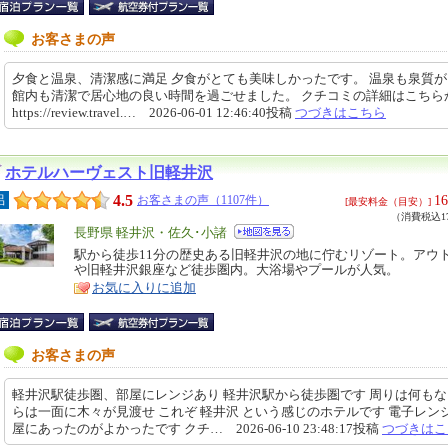
お客さまの声
夕食と温泉、清潔感に満足 夕食がとても美味しかったです。 温泉も泉質
館内も清潔で居心地の良い時間を過ごせました。 クチコミの詳細はこち
https://review.travel.… 2026-06-01 12:46:40投稿
つづきはこちら
ホテルハーヴェスト旧軽井沢
4.5
16
呂
お客さまの声（1107件）
[最安料金（目安）]
（消費税込17
エ
長野県 軽井沢・佐久･小諸
リ
駅から徒歩11分の歴史ある旧軽井沢の地に佇むリゾート。アウ
特
や旧軽井沢銀座など徒歩圏内。大浴場やプールが人気。
ア
徴
お気に入りに追加
お客さまの声
軽井沢駅徒歩圏、部屋にレンジあり 軽井沢駅から徒歩圏です 周りは何も
らは一面に木々が見渡せ これぞ 軽井沢 という感じのホテルです 電子レン
屋にあったのがよかったです クチ… 2026-06-10 23:48:17投稿
つづきはこ