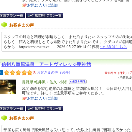
ア
徴
お気に入りに追加
お客さまの声
スタッフの対応と料理が素晴らしく、また泊まりたい スタッブの方の対応
らしく、館内と料理もとても素敵でまた泊まりたいです。 クチコミの詳細
らから https://review.trave… 2026-05-27 09:14:02投稿
つづきはこちら
信州八重原温泉 アートヴィレッジ明神館
5
7
呂
お客さまの声（80件）
[最安料金（目安）]
（消費税込8
エ
長野県 軽井沢・佐久･小諸
リ
浅間連峰を望む絶景のお部屋と展望露天風呂！ ☆日帰り入浴
特
可能です。詳しくは注意事項をご参考ください。
ア
徴
お気に入りに追加
お客さまの声
部屋も広く綺麗で露天風呂も良い 思っていた以上に綺麗で部屋も広かった