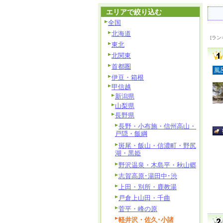
エリアで絞り込む
全国
北海道
[ラン
東北
北関東
首都圏
風
伊豆・箱根
甲信越
新潟県
山梨県
長野県
長野・小布施・信州高山・
戸隠・飯綱
斑尾・飯山・信濃町・野尻
湖・黒姫
野沢温泉・木島平・秋山郷
志賀高原･湯田中･渋
上田・別所・鹿教湯
戸倉上山田・千曲
菅平・峰の原
軽井沢・佐久･小諸