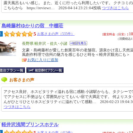
露天風呂もいい感じ。 また、近くに行ったら利用したいです。 クチコミ
こちらから https://review.t… 2026-04-14 23:21:04投稿
つづきはこちら
島崎藤村ゆかりの宿 中棚荘
5
10
呂
お客さまの声（535件）
[最安料金（目安）]
（消費税込11
エ
長野県 軽井沢・佐久･小諸
リ
文豪・島崎藤村が愛した創業百年の老舗宿。源泉かけ流し天然
特
風創作料理で信州の魅力を感じるひと時を＜軽井沢観光にも＞
ア
徴
お気に入りに追加
お客さまの声
アクセス良好、ホスピタリティ溢れる宿に感動 小諸駅からも、タクシーで
でアクセスに不便はなく雰囲気がとてもいい宿で大満足です。 何よりスタ
んがひとりひとりホスピタリティに溢れていて感動… 2026-02-23 19:04:
つづきはこちら
軽井沢浅間プリンスホテル
5
12
呂
お客さまの声（412件）