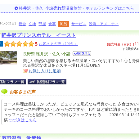
軽井沢・佐久･小諸
売れ筋
温泉旅館・ホテルランキングはこちら
キング項目]
総合
立地
部屋
食事
風呂
サービス
設備・アメニティ
軽井沢プリンスホテル イースト
5
11
呂
お客さまの声（194件）
[最安料金（目安）]
（消費税込12
エ
長野県 軽井沢・佐久･小諸
リ
美しい自然の息吹を感じる天然温泉・スパがおすすめ！心も身
特
れる贅沢な休日を☆スキー場11月1日OPEN
ア
徴
お気に入りに追加
お客さまの声
コース料理は美味しかったが、ビュッフェ形式なら尚良かった 夕食はおい
テーキのコース料理でおいしかったのですが、10年ほど前に泊まったとき
ュッフェだったと記憶していて今回もブュッフェた ろ… 2026-05-14 18:15
稿
つづきはこちら
菱野温泉 常盤館