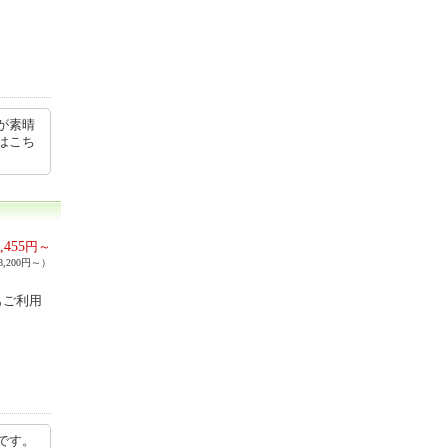
が素晴
はこち
,455
円～
,200円～）
もご利用
です。