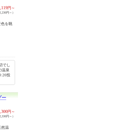
,119
円～
,230円～）
景色を眺
切でし
の温泉
:20投
ゾー
,300
円～
,330円～）
天然温