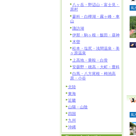
八ヶ岳・野辺山・富士見・
風
原村
蓼科・白樺湖・霧ヶ峰・車
山
諏訪湖
伊那・駒ヶ根・飯田・昼神
木曽
松本・塩尻・浅間温泉・美
ヶ原温泉
上高地・乗鞍・白骨
安曇野・穂高・大町・豊科
白馬・八方尾根・栂池高
原・小谷
北陸
東海
近畿
山陽・山陰
四国
風
九州
沖縄