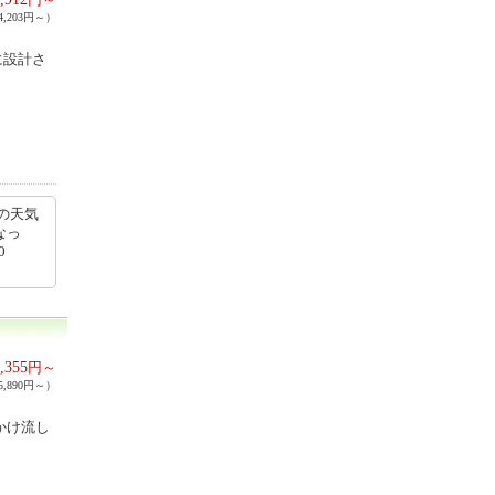
,203円～）
に設計さ
の天気
なっ
0
,355
円～
,890円～）
かけ流し