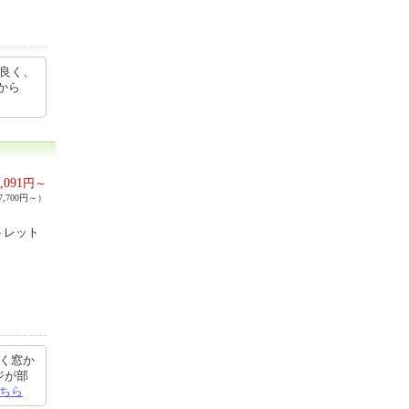
が良く、
らから
,091
円～
,700円～）
トレット
なく窓か
ジが部
ちら