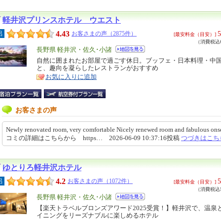
軽井沢プリンスホテル ウエスト
4.43
5
呂
お客さまの声（2875件）
[最安料金（目安）]
（消費税込6
エ
長野県 軽井沢・佐久･小諸
リ
自然に囲まれたお部屋で過ごす休日。ブッフェ・日本料理・中
特
と、趣向を凝らしたレストランがおすすめ
ア
徴
お気に入りに追加
お客さまの声
Newly renovated room, very comfortable Nicely renewed room and fabulous o
コミの詳細はこちらから https… 2026-06-09 10:37:16投稿
つづきはこち
ゆとりろ軽井沢ホテル
4.2
5
呂
お客さまの声（1072件）
[最安料金（目安）]
（消費税込5
エ
長野県 軽井沢・佐久･小諸
リ
【楽天トラベルブロンズアワード2025受賞！】軽井沢で、温泉
特
イニングをリーズナブルに楽しめるホテル
ア
徴