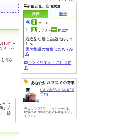
最近見た宿泊施設
国内
海外
ホテル
ホテル
+
航空券
最近見た宿泊施設はありま
,415
円～
せん
,556円～）
国内施設の検索はこちらか
ら
体も癒さ
アフィリエイトに利用す
る
あなたにオススメの特集
いい湯だな♪温泉宿
予約
しいス
時はブ
※こちらの特集・キャンペーンは、
検索結果に関連のある特集を表示し
:35投
ています。