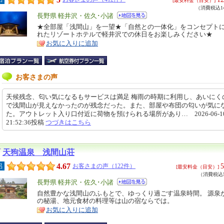
[最安料金（目安）]
（消費税込14
エ
長野県 軽井沢・佐久･小諸
リ
★全部屋「浅間山」を一望★「自然との一体化」をコンセプト
特
れたリゾートホテルで軽井沢での休日をお楽しみください★
ア
徴
お気に入りに追加
お客さまの声
天候残念、匂い気になるもサービスは満足 梅雨の時期に利用し、あいにく
で浅間山が見えなかったのが残念だった。また、部屋や布団の匂いが気に
た。アウトレット入り口付近に荷物を預けられる場所があり… 2026-06-1
21:52:36投稿
つづきはこちら
天狗温泉 浅間山荘
4.67
5
呂
お客さまの声（122件）
[最安料金（目安）]
（消費税込5
エ
長野県 軽井沢・佐久･小諸
リ
自然豊かな浅間山のふもとで、ゆっくり過ごす温泉時間。 源泉
特
の秘湯、地元食材の料理等は山の宿ならでは。
ア
徴
お気に入りに追加