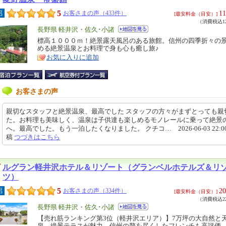
5
11
呂
お客さまの声（433件）
[最安料金（目安）]
（消費税込12
エ
長野県 軽井沢・佐久･小諸
リ
標高１０００ｍ！絶景露天風呂のある旅館。信州の四季折々の
特
める絶景温泉とお料理で身も心も癒し旅♪
ア
徴
お気に入りに追加
お客さまの声
親切なスタッフと絶景温泉、最高でした スタッフの方々がまずとっても親
た。お料理も美味しく、温泉は子供達も楽しめるモノレールに乗って絶景
へ。最高でした。もう一泊したくなりました。 クチコ… 2026-06-03 22:00
稿
つづきはこちら
ルグラン軽井沢ホテル＆リゾート（グランベルホテルズ＆リ
ツ）
5
20
呂
お客さまの声（334件）
[最安料金（目安）]
（消費税込22
エ
長野県 軽井沢・佐久･小諸
リ
【売れ筋ランキング第3位（軽井沢エリア）】7万坪の大自然と
特
泉、絶景テラスが魅力。信州の贅を尽くしたフレンチも高評価