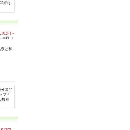
の詳細は
,182
円～
,200円～）
温泉と和
5分ほど
ッフさ
30投稿
,912
円～