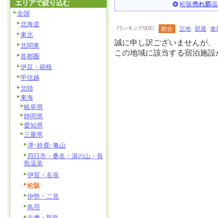
エリアで絞り込む
松阪
売れ筋
温
全国
北海道
[ランキング項目]
総合
立地
部屋
食
東北
誠に申し訳ございませんが、
北関東
この地域に該当する宿泊施設
首都圏
伊豆・箱根
甲信越
北陸
東海
岐阜県
静岡県
愛知県
三重県
津･鈴鹿･亀山
四日市・桑名・湯の山・長
島温泉
伊賀・名張
松阪
伊勢・二見
鳥羽
志摩・賢島