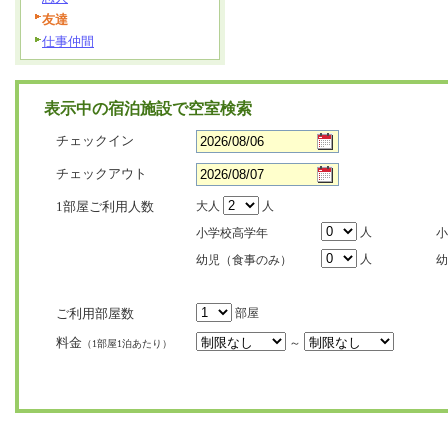
友達
仕事仲間
表示中の宿泊施設で空室検索
チェックイン
チェックアウト
1部屋ご利用人数
大人
人
人
小学校高学年
小
人
幼児（食事のみ）
幼
ご利用部屋数
部屋
料金
～
（1部屋1泊あたり）