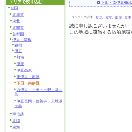
エリアで絞り込む
下田・南伊豆
売れ
全国
北海道
[ランキング項目]
総合
立地
部屋
食事
東北
誠に申し訳ございませんが、
北関東
この地域に該当する宿泊施設
首都圏
伊豆・箱根
箱根
伊豆
熱海
伊東
伊豆高原
東伊豆・河津
下田・南伊豆
西伊豆・戸田・土肥・堂ヶ
島
伊豆長岡・修善寺・天城湯
ヶ島
甲信越
北陸
東海