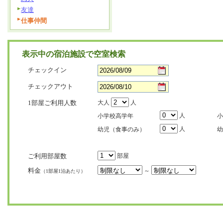
友達
仕事仲間
表示中の宿泊施設で空室検索
チェックイン
チェックアウト
1部屋ご利用人数
大人
人
人
小学校高学年
小
人
幼児（食事のみ）
幼
ご利用部屋数
部屋
料金
～
（1部屋1泊あたり）