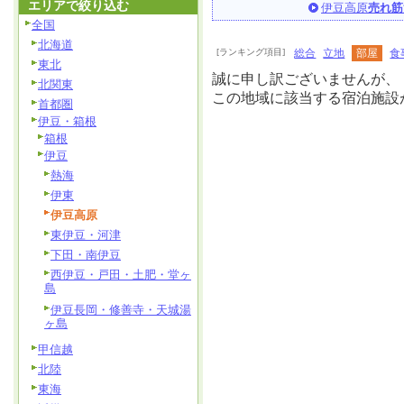
エリアで絞り込む
伊豆高原
売れ筋
全国
北海道
[ランキング項目]
総合
立地
部屋
食
東北
誠に申し訳ございませんが、
北関東
この地域に該当する宿泊施設
首都圏
伊豆・箱根
箱根
伊豆
熱海
伊東
伊豆高原
東伊豆・河津
下田・南伊豆
西伊豆・戸田・土肥・堂ヶ
島
伊豆長岡・修善寺・天城湯
ヶ島
甲信越
北陸
東海