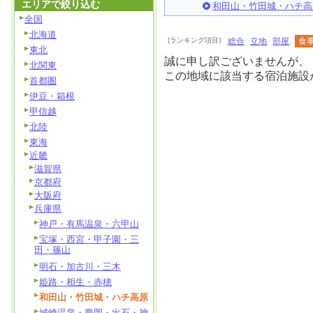
エリアで絞り込む
和田山・竹田城・ハチ高
全国
北海道
[ランキング項目]
総合
立地
部屋
食
東北
誠に申し訳ございませんが、
北関東
この地域に該当する宿泊施設
首都圏
伊豆・箱根
甲信越
北陸
東海
近畿
滋賀県
京都府
大阪府
兵庫県
神戸・有馬温泉・六甲山
宝塚・西宮・甲子園・三
田・篠山
明石・加古川・三木
姫路・相生・赤穂
和田山・竹田城・ハチ高原
城崎温泉・豊岡・出石・神