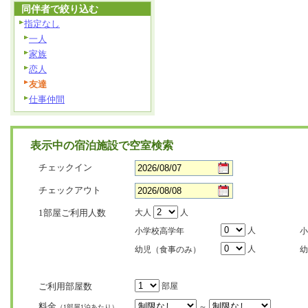
同伴者で絞り込む
指定なし
一人
家族
恋人
友達
仕事仲間
表示中の宿泊施設で空室検索
チェックイン
チェックアウト
1部屋ご利用人数
大人
人
人
小学校高学年
小
人
幼児（食事のみ）
幼
ご利用部屋数
部屋
料金
～
（1部屋1泊あたり）