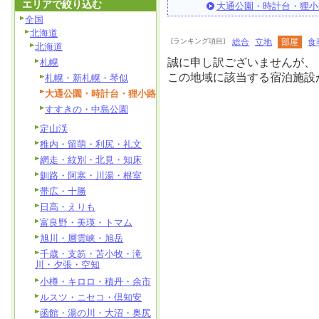
エリアで絞り込む
大通公園・時計台・狸小
全国
北海道
[ランキング項目]
総合
立地
部屋
食
北海道
誠に申し訳ございませんが、
札幌
この地域に該当する宿泊施設
札幌・新札幌・琴似
大通公園・時計台・狸小路
すすきの・中島公園
定山渓
稚内・留萌・利尻・礼文
網走・紋別・北見・知床
釧路・阿寒・川湯・根室
帯広・十勝
日高・えりも
富良野・美瑛・トマム
旭川・層雲峡・旭岳
千歳・支笏・苫小牧・滝
川・夕張・空知
小樽・キロロ・積丹・余市
ルスツ・ニセコ・倶知安
函館・湯の川・大沼・奥尻