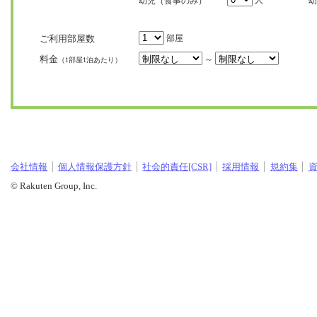
人
幼児（食事のみ）
幼
ご利用部屋数
部屋
料金
～
（1部屋1泊あたり）
会社情報
個人情報保護方針
社会的責任[CSR]
採用情報
規約集
© Rakuten Group, Inc.