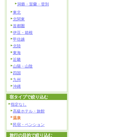
洞爺・室蘭・登別
東北
北関東
首都圏
伊豆・箱根
甲信越
北陸
東海
近畿
山陽・山陰
四国
九州
沖縄
宿タイプで絞り込む
指定なし
高級ホテル・旅館
温泉
民宿・ペンション
旅行の目的で絞り込む