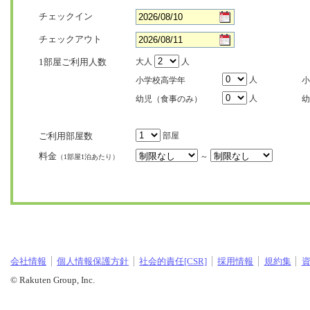
チェックイン
チェックアウト
1部屋ご利用人数
大人
人
人
小学校高学年
小
人
幼児（食事のみ）
幼
ご利用部屋数
部屋
料金
～
（1部屋1泊あたり）
会社情報
個人情報保護方針
社会的責任[CSR]
採用情報
規約集
© Rakuten Group, Inc.