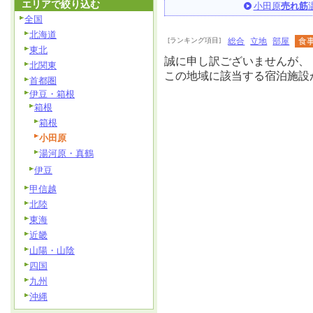
エリアで絞り込む
小田原
売れ筋
全国
北海道
[ランキング項目]
総合
立地
部屋
食
東北
誠に申し訳ございませんが、
北関東
この地域に該当する宿泊施設
首都圏
伊豆・箱根
箱根
箱根
小田原
湯河原・真鶴
伊豆
甲信越
北陸
東海
近畿
山陽・山陰
四国
九州
沖縄