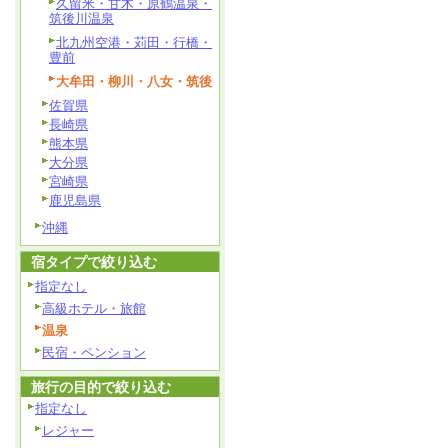
久留米・甘木・原鶴温泉・
筑後川温泉
北九州空港・苅田・行橋・
豊前
大牟田・柳川・八女・筑後
佐賀県
長崎県
熊本県
大分県
宮崎県
鹿児島県
沖縄
宿タイプで絞り込む
指定なし
高級ホテル・旅館
温泉
民宿・ペンション
旅行の目的で絞り込む
指定なし
レジャー