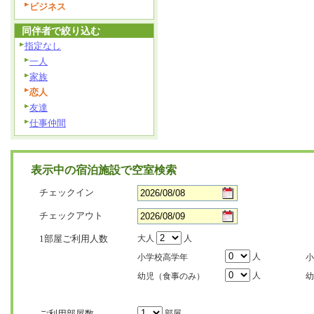
ビジネス
同伴者で絞り込む
指定なし
一人
家族
恋人
友達
仕事仲間
表示中の宿泊施設で空室検索
チェックイン
チェックアウト
1部屋ご利用人数
大人
人
人
小学校高学年
小
人
幼児（食事のみ）
幼
ご利用部屋数
部屋