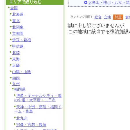
エリアで絞り込む
大牟田・柳川・八女・筑
全国
北海道
[ランキング項目]
総合
立地
部屋
食
東北
誠に申し訳ございませんが、
北関東
この地域に該当する宿泊施設
首都圏
伊豆・箱根
甲信越
北陸
東海
近畿
山陽・山陰
四国
九州
福岡県
博多・キャナルシティ・海
の中道・太宰府・二日市
天神・中洲・薬院・福岡ド
ーム・糸島
北九州
宗像・宮若・飯塚