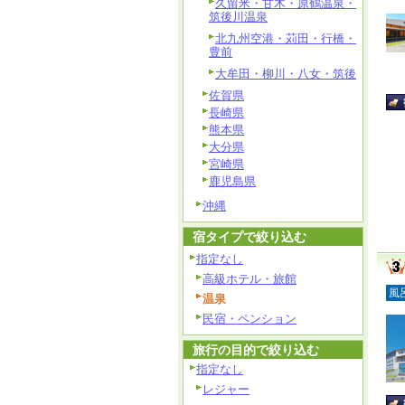
久留米・甘木・原鶴温泉・
筑後川温泉
北九州空港・苅田・行橋・
豊前
大牟田・柳川・八女・筑後
佐賀県
長崎県
熊本県
大分県
宮崎県
鹿児島県
沖縄
宿タイプで絞り込む
指定なし
高級ホテル・旅館
風
温泉
民宿・ペンション
旅行の目的で絞り込む
指定なし
レジャー