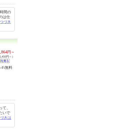
 時間の
のは仕
つづき
,864
円～
,450円～）
Fi無料
って、
たいで
づきは