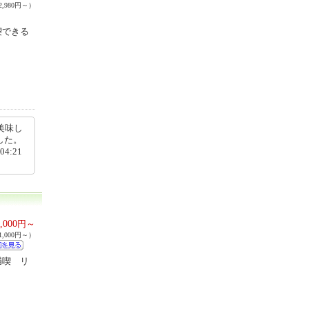
,980円～）
喫できる
美味し
した。
4:21
,000
円～
,000円～）
満喫 リ