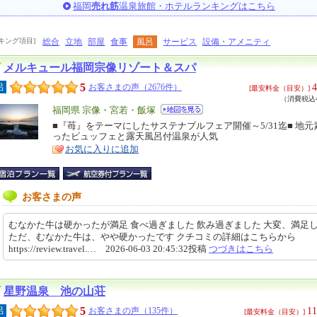
福岡
売れ筋
温泉旅館・ホテルランキングはこちら
キング項目]
総合
立地
部屋
食事
風呂
サービス
設備・アメニティ
メルキュール福岡宗像リゾート＆スパ
5
4
呂
お客さまの声（2676件）
[最安料金（目安）]
（消費税込4
エ
福岡県 宗像・宮若・飯塚
リ
■『苺』をテーマにしたサステナブルフェア開催～5/31迄■ 地
特
ったビュッフェと露天風呂付温泉が人気
ア
徴
お気に入りに追加
お客さまの声
むなかた牛は硬かったが満足 食べ過ぎました 飲み過ぎました 大変、満足
ただ、むなかた牛は、やや硬かったです クチコミの詳細はこちらから
https://review.travel.… 2026-06-03 20:45:32投稿
つづきはこちら
星野温泉 池の山荘
5
11
呂
お客さまの声（135件）
[最安料金（目安）]