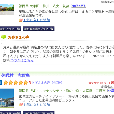
（消費税込12
エ
福岡県 大牟田・柳川・八女・筑後
リ
星野ふるさと公園の丘に建つ池の山荘は、まるごと星野村を満
特
和風温泉宿です。
ア
徴
お気に入りに追加
お客さまの声
お米と温泉が最高!満足度の高い旅 友人と2人旅でした。食事は特にお米が
く、朝夕共に満足でした。温泉の泉質も良くて気持ちの良い入浴が出来ま
私は入りませんでしたが、友人は朝風呂も楽しんでいま… 2026-05-10 21:0
投稿
つづきはこちら
休暇村 志賀島
5
10
呂
お客さまの声（432件）
[最安料金（目安）]
（消費税込11
エ
福岡県 博多・キャナルシティ・海の中道・太宰府・二日市
リ
玄界灘のビーチサイドリゾート 海が見える露天風呂で温泉を
特
ニューアルした玄界灘海鮮ビュッフェ
ア
徴
お気に入りに追加