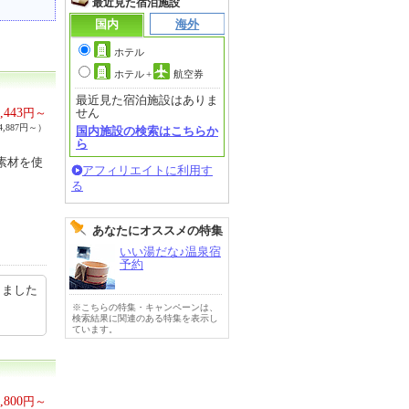
最近見た宿泊施設
国内
海外
ホテル
ホテル
+
航空券
最近見た宿泊施設はありま
,443
円～
せん
,887円～）
国内施設の検索はこちらか
ら
元素材を使
アフィリエイトに利用す
る
あなたにオススメの特集
いい湯だな♪温泉宿
予約
しました
※こちらの特集・キャンペーンは、
検索結果に関連のある特集を表示し
ています。
,800
円～