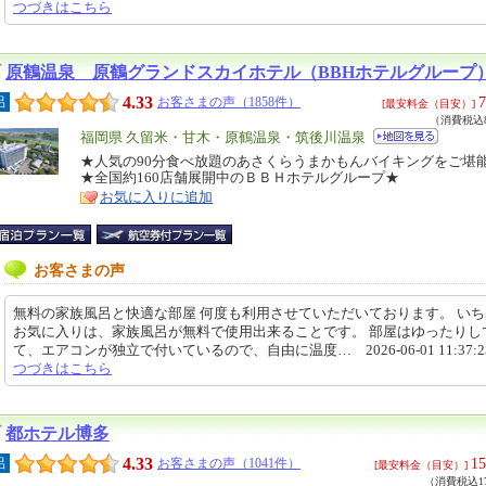
つづきはこちら
原鶴温泉 原鶴グランドスカイホテル（BBHホテルグループ
4.33
7
呂
お客さまの声（1858件）
[最安料金（目安）]
（消費税込8
エ
福岡県 久留米・甘木・原鶴温泉・筑後川温泉
リ
★人気の90分食べ放題のあさくらうまかもんバイキングをご堪
特
★全国約160店舗展開中のＢＢＨホテルグループ★
ア
徴
お気に入りに追加
お客さまの声
無料の家族風呂と快適な部屋 何度も利用させていただいております。 い
お気に入りは、家族風呂が無料で使用出来ることです。 部屋はゆったりし
て、エアコンが独立で付いているので、自由に温度… 2026-06-01 11:37:
つづきはこちら
都ホテル博多
4.33
15
呂
お客さまの声（1041件）
[最安料金（目安）]
（消費税込17