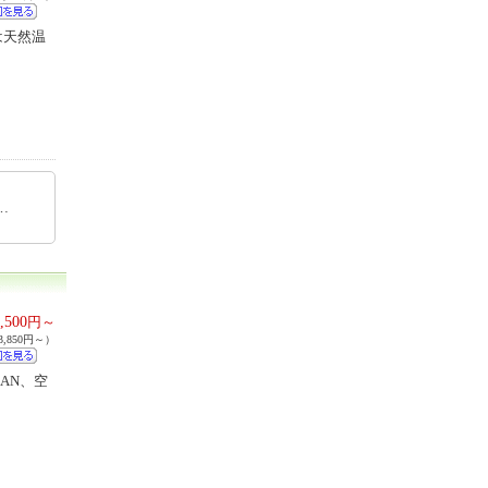
は天然温
770…
,500
円～
,850円～）
AN、空