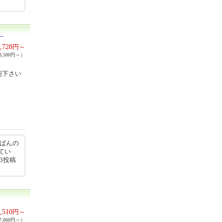
）
,728
円～
,500円～）
能下さい
ちばんの
てい
23投稿
,510
円～
,060円～）