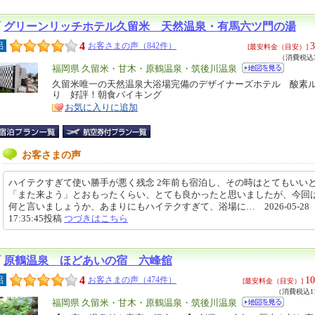
グリーンリッチホテル久留米 天然温泉・有馬六ツ門の湯
4
3
呂
お客さまの声（842件）
[最安料金（目安）]
（消費税込3
エ
福岡県 久留米・甘木・原鶴温泉・筑後川温泉
リ
久留米唯一の天然温泉大浴場完備のデザイナーズホテル 酸素
特
り 好評！朝食バイキング
ア
徴
お気に入りに追加
お客さまの声
ハイテクすぎて使い勝手が悪く残念 2年前も宿泊し、その時はとてもいい
「また来よう」とおもったくらい、とても良かったと思いましたが、今回
何と言いましょうか、あまりにもハイテクすぎて、浴場に… 2026-05-28
17:35:45投稿
つづきはこちら
原鶴温泉 ほどあいの宿 六峰舘
4
10
呂
お客さまの声（474件）
[最安料金（目安）]
（消費税込11
エ
福岡県 久留米・甘木・原鶴温泉・筑後川温泉