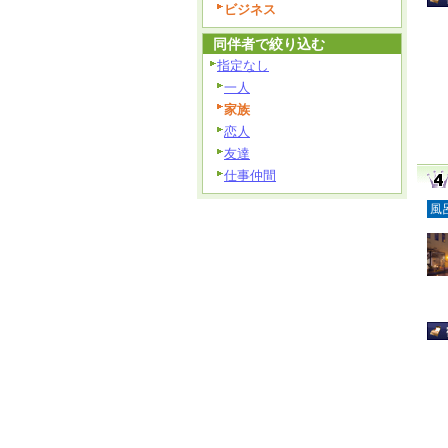
ビジネス
同伴者で絞り込む
指定なし
一人
家族
恋人
友達
仕事仲間
風