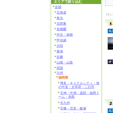
エリアで絞り込む
全国
北海道
[ラン
東北
北関東
首都圏
風
伊豆・箱根
甲信越
北陸
東海
近畿
山陽・山陰
四国
九州
福岡県
博多・キャナルシティ・海
の中道・太宰府・二日市
天神・中洲・薬院・福岡ド
ーム・糸島
北九州
宗像・宮若・飯塚
風