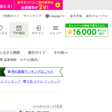
ご利用ガイド
サイトマップ
Language
楽天市場
楽天グループ
に入り
予約確認
ログイン
メニュー
ふるさと納税
旅行ガイド
その他
県 温泉旅館・ホテル(風呂)
売れ筋順ランキングはこちら
テル ランキング
大阪 ホテル ランキング
2026年06月11日更新