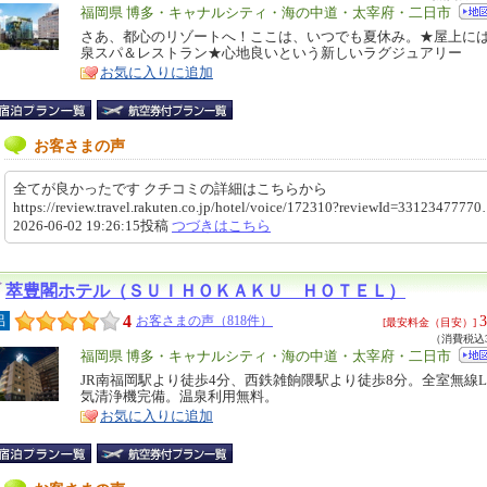
エ
福岡県 博多・キャナルシティ・海の中道・太宰府・二日市
リ
さあ、都心のリゾートへ！ここは、いつでも夏休み。★屋上に
特
泉スパ＆レストラン★心地良いという新しいラグジュアリー
ア
徴
お気に入りに追加
お客さまの声
全てが良かったです クチコミの詳細はこちらから
https://review.travel.rakuten.co.jp/hotel/voice/172310?reviewId=33123477
2026-06-02 19:26:15投稿
つづきはこちら
萃豊閣ホテル（ＳＵＩＨＯＫＡＫＵ ＨＯＴＥＬ）
4
3
呂
お客さまの声（818件）
[最安料金（目安）]
（消費税込3
エ
福岡県 博多・キャナルシティ・海の中道・太宰府・二日市
リ
JR南福岡駅より徒歩4分、西鉄雑餉隈駅より徒歩8分。全室無線L
特
気清浄機完備。温泉利用無料。
ア
徴
お気に入りに追加