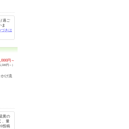
り過ご
いま
つづきは
,000
円～
,500円～）
をかけ流
硫黄の
く、量
20投稿