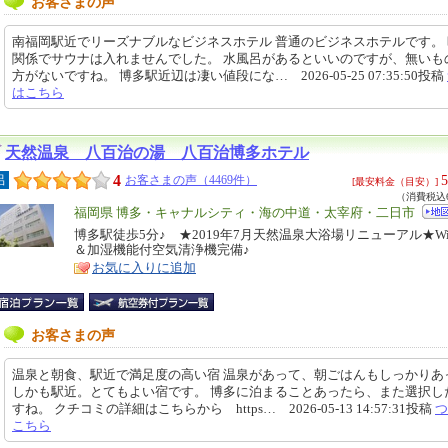
お客さまの声
南福岡駅近でリーズナブルなビジネスホテル 普通のビジネスホテルです。
関係でサウナは入れませんでした。 水風呂があるといいのですが、無いも
方がないですね。 博多駅近辺は凄い値段にな… 2026-05-25 07:35:50投稿
はこちら
天然温泉 八百治の湯 八百治博多ホテル
4
5
呂
お客さまの声（4469件）
[最安料金（目安）]
（消費税込6
エ
福岡県 博多・キャナルシティ・海の中道・太宰府・二日市
リ
博多駅徒歩5分♪ ★2019年7月天然温泉大浴場リニューアル★Wi-
特
＆加湿機能付空気清浄機完備♪
ア
徴
お気に入りに追加
お客さまの声
温泉と朝食、駅近で満足度の高い宿 温泉があって、朝ごはんもしっかりあ
しかも駅近。とてもよい宿です。 博多に泊まることあったら、また選択し
すね。 クチコミの詳細はこちらから https… 2026-05-13 14:57:31投稿
つ
こちら