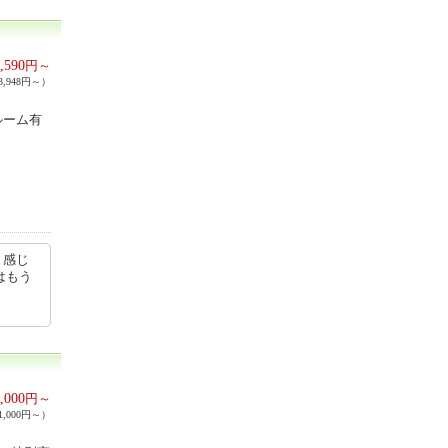
,590
円～
,948円～）
ルーム有
と感じ
はもう
,000
円～
,000円～）