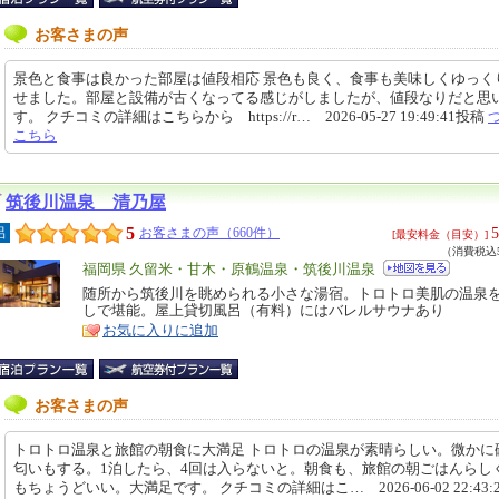
お客さまの声
景色と食事は良かった部屋は値段相応 景色も良く、食事も美味しくゆっく
せました。部屋と設備が古くなってる感じがしましたが、値段なりだと思
す。 クチコミの詳細はこちらから https://r… 2026-05-27 19:49:41投稿
こちら
筑後川温泉 清乃屋
5
5
呂
お客さまの声（660件）
[最安料金（目安）]
（消費税込5
エ
福岡県 久留米・甘木・原鶴温泉・筑後川温泉
リ
随所から筑後川を眺められる小さな湯宿。トロトロ美肌の温泉
特
しで堪能。屋上貸切風呂（有料）にはバレルサウナあり
ア
徴
お気に入りに追加
お客さまの声
トロトロ温泉と旅館の朝食に大満足 トロトロの温泉が素晴らしい。微かに
匂いもする。1泊したら、4回は入らないと。朝食も、旅館の朝ごはんらし
もちょうどいい。大満足です。 クチコミの詳細はこ… 2026-06-02 22:43: