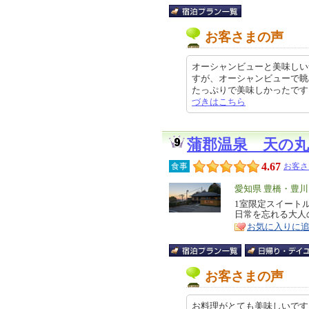
お客さまの声
オーシャンビューと美味しい
すが、オーシャンビューで眺
たっぷりで美味しかったです。 な
づきはこちら
蒲郡温泉 天の
4.67
食事
お客さ
エ
愛知県 豊橋・豊
リ
1室限定スイート
特
日常を忘れる大人
ア
徴
お気に入りに
お客さまの声
お料理がとても美味しいです