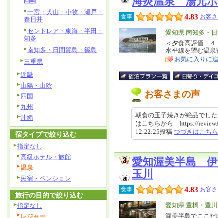
海炎温泉 湯元
岡崎
一宮・犬山・小牧・瀬戸・
4.83
食事
お客さ
春日井
セントレア・東海・半田・
エ
愛知県 南知多・
知多
リ
＜夕食高評価 ４
特
南知多・日間賀島・篠島
水平線を望む温泉
ア
徴
お気に入りに
三重県
近畿
山陽・山陰
お客さまの声
四国
九州
朝食の玉子焼きが絶品でした
沖縄
はこちらから https://review.trav
12:22:25投稿
つづきはこちら
宿タイプで絞り込む
指定なし
高級ホテル・旅館
愛知渥美半島 
温泉
玉川
民宿・ペンション
4.83
食事
お客さ
旅行の目的で絞り込む
エ
愛知県 豊橋・豊
指定なし
リ
渥美半島でここだ
レジャー
特