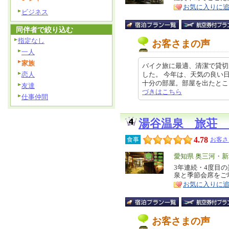
お気に入りに
ア
徴
ビジネス
同伴者で絞り込む
指定なし
お客さまの声
一人
家族
バイク旅に最適、清潔で貸切
恋人
した。 今年は、天気の良い
十分の部屋。部屋を出たところに共
友達
づきはこちら
仕事仲間
湯谷温泉 旅荘
4.78
食事
お客さ
エ
愛知県 奥三河・
リ
3年連続・4度目の
特
泉と季節会席をご
ア
徴
お気に入りに
お客さまの声