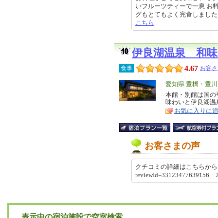
いフルーツティーで一息 お
グもとてもよく完食しました! 翌日
こちら
伊良湖温泉 和味
4.67
食事
お客さ
エ
愛知県 豊橋・豊
リ
本館・別館は国の
特
味わいと伊良湖温
ア
徴
お気に入りに
お客さまの声
クチコミの詳細はこちらから https://re
reviewId=33123477639156 
表示中の宿泊施設で空室検索