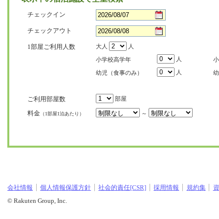
チェックイン
チェックアウト
1部屋ご利用人数
大人
人
人
小学校高学年
小
人
幼児（食事のみ）
幼
ご利用部屋数
部屋
料金
～
（1部屋1泊あたり）
会社情報
個人情報保護方針
社会的責任[CSR]
採用情報
規約集
© Rakuten Group, Inc.