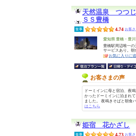
天然温泉 つつ
ＳＳ豊橋
4.74
食事
お客さ
エ
愛知県 豊橋・豊
リ
豊橋駅周辺唯一の
特
サービスあり。朝
ア
徴
お気に入りに
お客さまの声
ドーミインに母と宿泊、夜鳴
かったドーミインに泊まれて
ました。 夜鳴きそばと朝食バイキン
はこちら
姫宿 花かざし
4.73
食事
お客さ