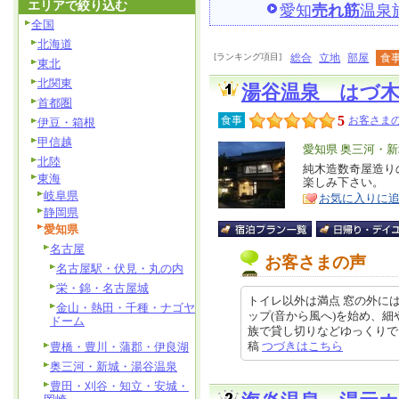
エリアで絞り込む
愛知
売れ筋
温泉
全国
北海道
[ランキング項目]
総合
立地
部屋
食
東北
北関東
湯谷温泉 はづ
首都圏
5
食事
お客さまの
伊豆・箱根
甲信越
エ
愛知県 奥三河・
北陸
リ
純木造数奇屋造り
特
東海
楽しみ下さい。
ア
徴
岐阜県
お気に入りに
静岡県
愛知県
名古屋
お客さまの声
名古屋駅・伏見・丸の内
栄・錦・名古屋城
トイレ以外は満点 窓の外に
金山・熱田・千種・ナゴヤ
ップ(音から風へ)を始め、
ドーム
族で貸し切りなどゆっくりできるお
稿
つづきはこちら
豊橋・豊川・蒲郡・伊良湖
奥三河・新城・湯谷温泉
豊田・刈谷・知立・安城・