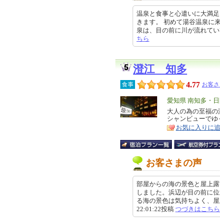
温泉と食事と心遣いに大満足 
きます。 初めて湯谷温泉に
泉は、目の前に川が流れていて、少し
ちら
澄江 知多
4.77
食事
お客さ
エ
愛知県 南知多・
リ
大人の為の至福の
特
シャンビューでゆ
ア
徴
お気に入りに
お客さまの声
部屋からの海の景色と屋上露
しました。浜辺が目の前に位
る海の景色は気持ちよく、屋上に
22:01:22投稿
つづきはこちら