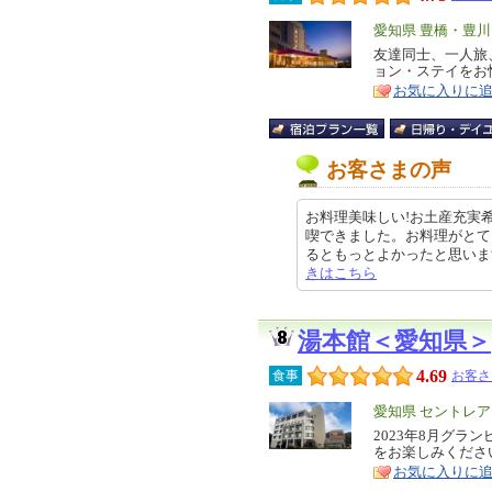
エ
愛知県 豊橋・豊
リ
友達同士、一人旅
特
ョン・ステイをお
ア
徴
お気に入りに
お客さまの声
お料理美味しい!お土産充実
喫できました。お料理がとて
るともっとよかったと思います。温
きはこちら
湯本館＜愛知県＞
4.69
食事
お客さ
エ
愛知県 セントレ
リ
2023年8月グラ
特
をお楽しみくださ
ア
徴
お気に入りに