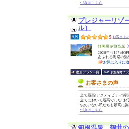
づきはこちら
プレジャーリゾ
ル）
5
風呂
お客さまの
エ
静岡県 伊豆高原
リ
2026年4月27
特
あふれる海辺の温
ア
徴
お気に入りに
お客さまの声
全て最高!アクティビティ満
全てにおいて最高でした! 
供のいない私たちも最高に楽しめる
づきはこちら
箱根温泉 鶴井の