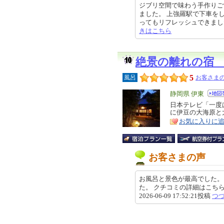
ジブリ空間で味わう手作りご
ました。 上強羅駅で下車を
ってもリフレッシュできました。 着
きはこちら
絶景の離れの宿
5
風呂
お客さまの
エ
静岡県 伊東
リ
日本テレビ「一度
特
に伊豆の大海原と
ア
徴
お気に入りに
お客さまの声
お風呂と景色が最高でした。
た。 クチコミの詳細はこちらから https
2026-06-09 17:52:21投稿
つ