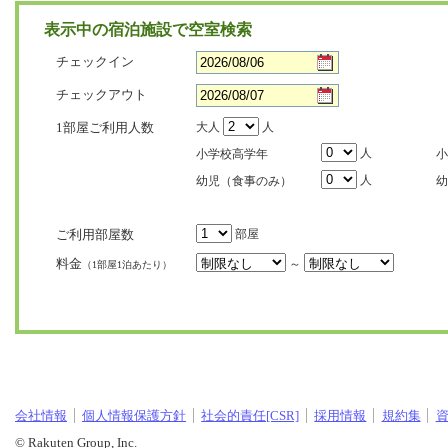
表示中の宿泊施設で空室検索
チェックイン
チェックアウト
1部屋ご利用人数
大人
人
人
小学校高学年
小
人
幼児（食事のみ）
幼
ご利用部屋数
部屋
料金
～
（1部屋1泊あたり）
会社情報
個人情報保護方針
社会的責任[CSR]
採用情報
規約集
© Rakuten Group, Inc.