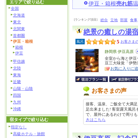
エリアで絞り込む
伊豆・箱根
売れ筋
全国
北海道
[ランキング項目]
総合
立地
部屋
食事
東北
北関東
絶景の癒しの湯
首都圏
伊豆・箱根
5
風呂
お客さまの
箱根
エ
静岡県 伊豆高原
伊豆
リ
全室から海と伊豆
特
甲信越
豆三大味覚「伊勢
ア
徴
北陸
お気に入りに
東海
近畿
山陽・山陰
お客さまの声
四国
九州
接客、温泉、ご飯全て大満足
沖縄
足出来ました! 客室露天風呂
で、屋外にあるわけで周りも自然豊
宿タイプで絞り込む
きはこちら
指定なし
高級ホテル・旅館