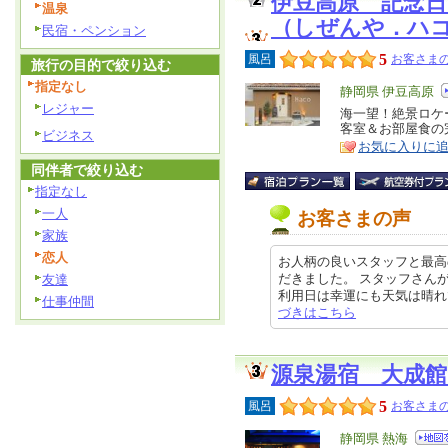
伊豆高原 記念日
温泉
（しぜんや．ハ
民宿・ペンション
5
風呂
お客さまの
旅行の目的で絞り込む
指定なし
エ
静岡県 伊豆高原
レジャー
リ
海一望！絶景ロケ
特
客室＆お部屋食の完
ア
ビジネス
徴
お気に入りに
同伴者で絞り込む
指定なし
一人
お客さまの声
家族
恋人
お人柄の良いスタッフと最高
だきました。 スタッフさん
友達
利用日は幸運にも天気は晴れでした
仕事仲間
づきはこちら
源泉湯宿 大成館
5
風呂
お客さまの
エ
静岡県 熱海