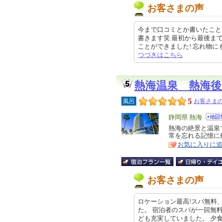
お客さまの声
今まで口コミとか書いたこと
書きます笑 最初から最後ま
ことができました! 忘れ物にもご対
つづきはこちら
熱海温泉 熱海
5
風呂
お客さまの
エ
静岡県 熱海
リ
熱海の絶景と温泉
特
常を忘れる記憶に
ア
徴
お気に入りに
お客さまの声
ロケーション最高!スパ無料
た。 宿泊者のスパが一回無
ども充実していました。 夕食のバ