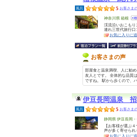
5
風呂
お客さまの
エ
神奈川県 箱根
リ
渓流沿いおこもり
特
連れ三世代旅行口
ア
徴
お気に入りに
お客さまの声
部屋食と温泉満喫、人に勧め
友人とです。 全体的な品質
ですね。 駅から歩くので、バス… 2
伊豆長岡温泉 
5
風呂
お客さまの
エ
静岡県 伊豆長岡
リ
【お客様が選ぶ４
特
声が多く寄せられ
ア
徴
お気に入りに