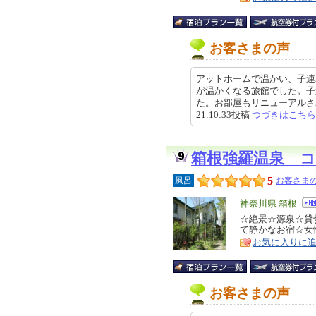
お客さまの声
アットホームで温かい、子連
が温かくなる旅館でした。子
た。お部屋もリニューアルされた
21:10:33投稿
つづきはこちら
箱根強羅温泉 
5
風呂
お客さまの
エ
神奈川県 箱根
リ
☆絶景☆源泉☆貸
特
て静かなお宿☆女性
ア
徴
お気に入りに
お客さまの声