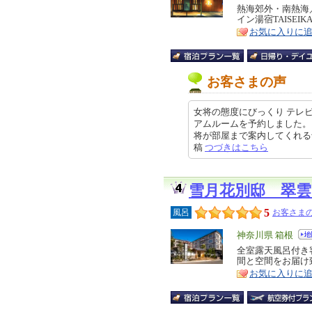
リ
熱海郊外・南熱海
特
イン湯宿TAISEIK
ア
徴
お気に入りに
お客さまの声
女将の態度にびっくり テレ
アムルームを予約しました。
将が部屋まで案内してくれる予定が
稿
つづきはこちら
雪月花別邸 翠
5
風呂
お客さまの
エ
神奈川県 箱根
リ
全室露天風呂付き
特
間と空間をお届け
ア
徴
お気に入りに