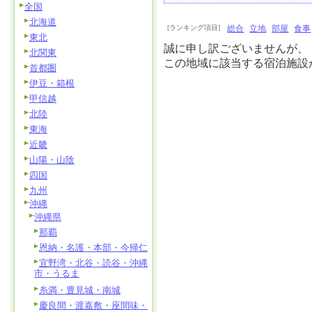
全国
北海道
[ランキング項目]
総合
立地
部屋
食事
東北
誠に申し訳ございませんが、
北関東
この地域に該当する宿泊施設
首都圏
伊豆・箱根
甲信越
北陸
東海
近畿
山陽・山陰
四国
九州
沖縄
沖縄県
那覇
恩納・名護・本部・今帰仁
宜野湾・北谷・読谷・沖縄
市・うるま
糸満・豊見城・南城
慶良間・渡嘉敷・座間味・