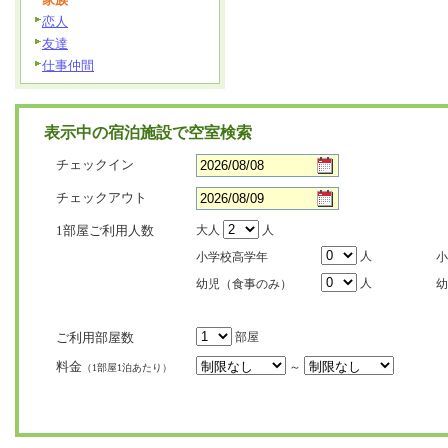
恋人
友達
仕事仲間
表示中の宿泊施設で空室検索
チェックイン
チェックアウト
1部屋ご利用人数
大人
人
人
小学校高学年
小
人
幼児（食事のみ）
幼
ご利用部屋数
部屋
料金
～
（1部屋1泊あたり）