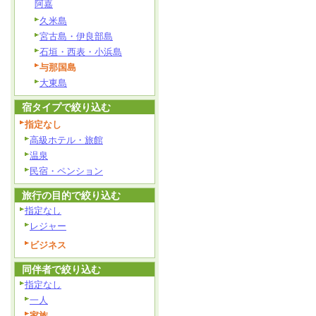
阿嘉
久米島
宮古島・伊良部島
石垣・西表・小浜島
与那国島
大東島
宿タイプで絞り込む
指定なし
高級ホテル・旅館
温泉
民宿・ペンション
旅行の目的で絞り込む
指定なし
レジャー
ビジネス
同伴者で絞り込む
指定なし
一人
家族