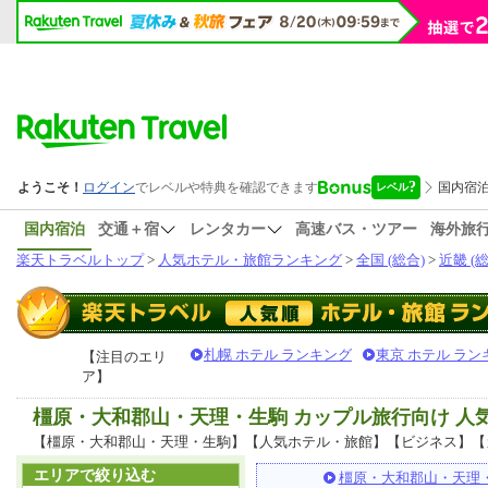
国内宿泊
交通＋宿
レンタカー
高速バス・ツアー
海外旅
楽天トラベルトップ
>
人気ホテル・旅館ランキング
>
全国 (総合)
>
近畿 (総
札幌 ホテル ランキング
東京 ホテル ラン
【注目のエリ
ア】
橿原・大和郡山・天理・生駒 カップル旅行向け 
【橿原・大和郡山・天理・生駒】【人気ホテル・旅館】【ビジネス】【
エリアで絞り込む
橿原・大和郡山・天理