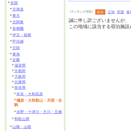
全国
北海道
[ランキング項目]
総合
立地
部屋
食
東北
誠に申し訳ございませんが、
北関東
この地域に該当する宿泊施設
首都圏
伊豆・箱根
甲信越
北陸
東海
近畿
滋賀県
京都府
大阪府
兵庫県
奈良県
奈良・大和高原
橿原・大和郡山・天理・生
駒
吉野・十津川・天川・五條
和歌山県
山陽・山陰