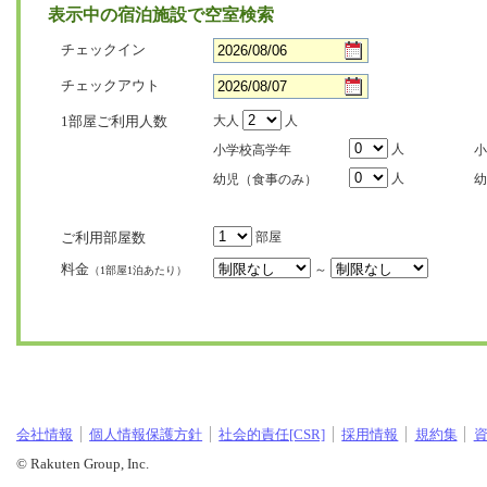
表示中の宿泊施設で空室検索
チェックイン
チェックアウト
1部屋ご利用人数
大人
人
人
小学校高学年
小
人
幼児（食事のみ）
幼
ご利用部屋数
部屋
料金
～
（1部屋1泊あたり）
会社情報
個人情報保護方針
社会的責任[CSR]
採用情報
規約集
© Rakuten Group, Inc.