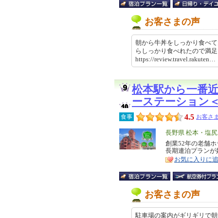
お客さまの声
朝から牛丼をしっかり食べて
らしっかり食べれたので満
https://review.travel.rakut
松本駅から一番
ーステーション
4.5
食事
お客さま
エ
長野県 松本・塩
リ
創業52年の老舗
特
長期連泊プランが
ア
徴
お気に入りに
お客さまの声
駐車場の案内がギリギリで朝