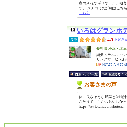
案内されてギリでした。朝食
す。 クチコミの詳細はこちらから ht
こちら
いろはグランホ
4.5
食事
お客さま
エ
長野県 松本・塩
リ
楽天トラベルアワ
特
リンクサービスあ
ア
徴
お気に入りに
お客さまの声
体に良さそうな野菜と味噌汁
さそうで、しかもおいしか
https://review.travel.rakut