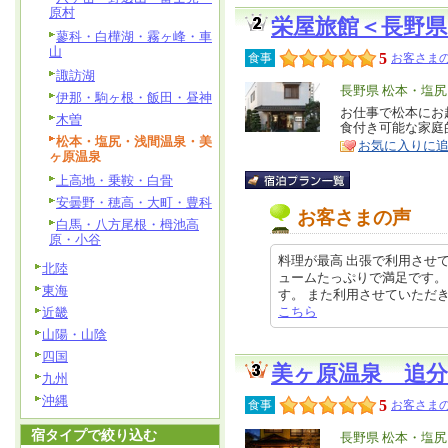
原村
栄屋旅館＜長野県
蓼科・白樺湖・霧ヶ峰・車
山
5
食事
お客さまの
諏訪湖
エ
長野県 松本・塩
伊那・駒ヶ根・飯田・昼神
リ
お仕事で松本にお
特
木曽
食付き可能な家庭
ア
徴
松本・塩尻・浅間温泉・美
お気に入りに
ヶ原温泉
上高地・乗鞍・白骨
安曇野・穂高・大町・豊科
お客さまの声
白馬・八方尾根・栂池高
原・小谷
料理が最高 出張で利用させ
北陸
ュームたっぷりで満足です。
東海
す。 また利用させていただきます。
こちら
近畿
山陽・山陰
四国
美ヶ原温泉 追分
九州
沖縄
5
食事
お客さまの
宿タイプで絞り込む
エ
長野県 松本・塩