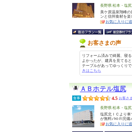
エ
長野県 松本・塩
リ
美ケ原温泉翔峰の
特
ンと信州食材を楽
ア
徴
お気に入りに
お客さまの声
リフォーム済みで綺麗、寝る
よかったが、建具を見てると
テーブルがあってゆっくりできた。 
きはこちら
ＡＢホテル塩尻
4.5
食事
お客さま
エ
長野県 松本・塩
リ
塩尻北ＩＣより車
特
が無料♪Wi-Fi
ア
徴
お気に入りに