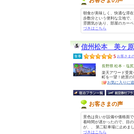
お客さまの声
朝食が美味しく、快適な滞在
歩数分という便利な立地で、
雰囲気があり、部屋のカーペットの
づきはこちら
信州松本 美ヶ原
5
食事
お客さまの
エ
長野県 松本・塩
リ
楽天アワード受賞
特
町を一望！絶景の
ア
徴
お気に入りに
お客さまの声
景色は良いが設備や価格面で
着時間が遅かったので、目の
が、、 第二駐車場に止めましたが
づきはこちら