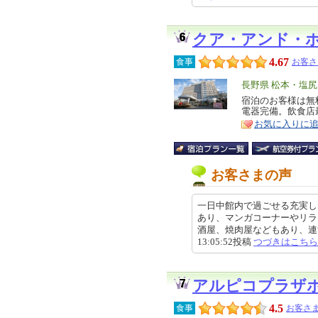
クア・アンド・
4.67
食事
お客さ
エ
長野県 松本・塩
リ
宿泊のお客様は無
特
電器完備。飲食店
ア
徴
お気に入りに
お客さまの声
一日中館内で過ごせる充実し
あり、マンガコーナーやリラ
酒屋、焼肉屋などもあり、連泊し
13:05:52投稿
つづきはこちら
アルピコプラザ
4.5
食事
お客さま