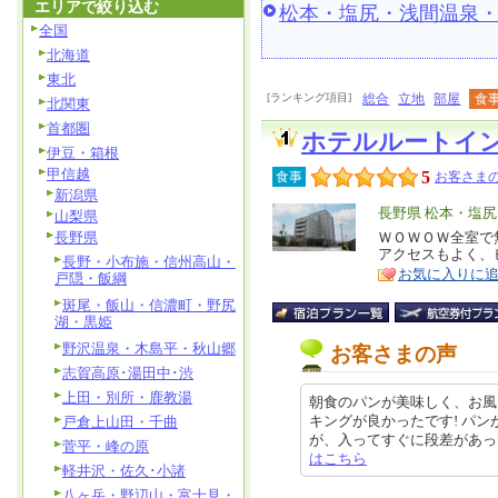
エリアで絞り込む
松本・塩尻・浅間温泉
全国
北海道
東北
[ランキング項目]
総合
立地
部屋
食
北関東
首都圏
ホテルルートイ
伊豆・箱根
甲信越
5
食事
お客さまの
新潟県
エ
長野県 松本・塩
山梨県
リ
長野県
ＷＯＷＯＷ全室で
特
アクセスもよく、
ア
長野・小布施・信州高山・
徴
お気に入りに
戸隠・飯綱
斑尾・飯山・信濃町・野尻
湖・黒姫
野沢温泉・木島平・秋山郷
お客さまの声
志賀高原･湯田中･渋
上田・別所・鹿教湯
朝食のパンが美味しく、お風
キングが良かったです! パン
戸倉上山田・千曲
が、入ってすぐに段差があったので
菅平・峰の原
はこちら
軽井沢・佐久･小諸
八ヶ岳・野辺山・富士見・