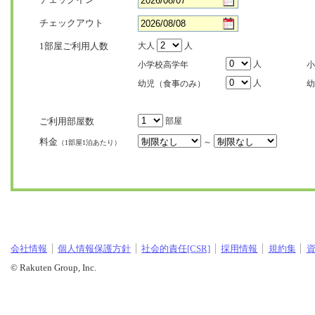
チェックアウト
1部屋ご利用人数
大人
人
人
小学校高学年
小
人
幼児（食事のみ）
幼
ご利用部屋数
部屋
料金
～
（1部屋1泊あたり）
会社情報
個人情報保護方針
社会的責任[CSR]
採用情報
規約集
© Rakuten Group, Inc.