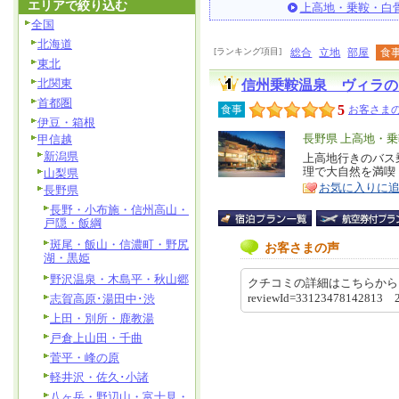
エリアで絞り込む
上高地・乗鞍・白
全国
北海道
[ランキング項目]
総合
立地
部屋
食
東北
北関東
信州乗鞍温泉 ヴィラの
首都圏
5
食事
お客さまの
伊豆・箱根
エ
長野県 上高地・
甲信越
新潟県
リ
上高地行きのバス
特
理で大自然を満喫
山梨県
ア
徴
お気に入りに
長野県
長野・小布施・信州高山・
戸隠・飯綱
斑尾・飯山・信濃町・野尻
お客さまの声
湖・黒姫
野沢温泉・木島平・秋山郷
クチコミの詳細はこちらから https://re
reviewId=33123478142813 
志賀高原･湯田中･渋
上田・別所・鹿教湯
戸倉上山田・千曲
菅平・峰の原
軽井沢・佐久･小諸
八ヶ岳・野辺山・富士見・