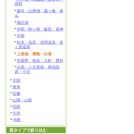
原村
蓼科・白樺湖・霧ヶ峰・車
山
諏訪湖
伊那・駒ヶ根・飯田・昼神
木曽
松本・塩尻・浅間温泉・美
ヶ原温泉
上高地・乗鞍・白骨
安曇野・穂高・大町・豊科
白馬・八方尾根・栂池高
原・小谷
北陸
東海
近畿
山陽・山陰
四国
九州
沖縄
宿タイプで絞り込む