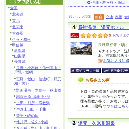
エリアで絞り込む
伊那・駒ヶ根・飯田・
全国
北海道
[ランキング項目]
総合
立地
部屋
食
東北
北関東
昼神温泉 湯元ホテル 
首都圏
5
総合
お客さまの
伊豆・箱根
エ
長野県 伊那・駒
甲信越
新潟県
リ
★ナイトツアー送
特
湯。洞窟風呂あり
山梨県
ア
徴
お気に入りに
長野県
長野・小布施・信州高山・
戸隠・飯綱
斑尾・飯山・信濃町・野尻
お客さまの声
湖・黒姫
野沢温泉・木島平・秋山郷
トロトロの温泉と品数豊富な
く、気持ちが良かったです。
志賀高原･湯田中･渋
理も品数が多く、お腹いっぱいに
上田・別所・鹿教湯
16:46:53投稿
つづきはこちら
戸倉上山田・千曲
菅平・峰の原
軽井沢・佐久･小諸
湯元 久米川温泉
八ヶ岳・野辺山・富士見・