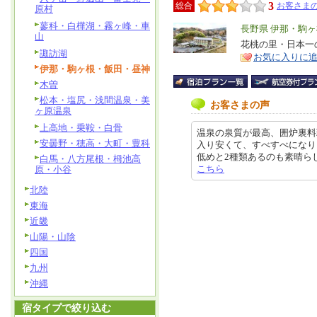
3
総合
お客さまの
原村
蓼科・白樺湖・霧ヶ峰・車
エ
長野県 伊那・駒
山
リ
花桃の里・日本一
特
諏訪湖
お気に入りに
ア
徴
伊那・駒ヶ根・飯田・昼神
木曽
松本・塩尻・浅間温泉・美
お客さまの声
ヶ原温泉
上高地・乗鞍・白骨
温泉の泉質が最高、囲炉裏料理
安曇野・穂高・大町・豊科
入り安くて、すべすべになり
低めと2種類あるのも素晴らしい。 
白馬・八方尾根・栂池高
こちら
原・小谷
北陸
東海
近畿
山陽・山陰
四国
九州
沖縄
宿タイプで絞り込む