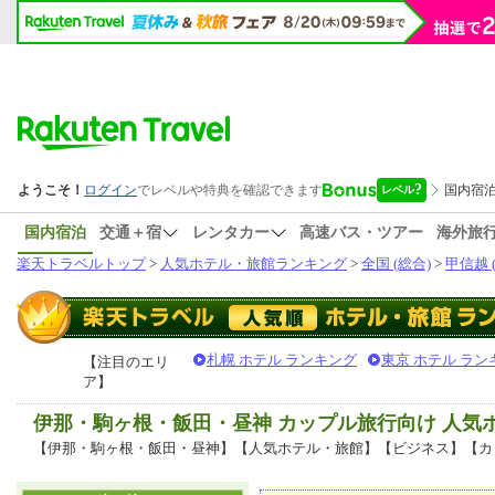
国内宿泊
交通＋宿
レンタカー
高速バス・ツアー
海外旅
楽天トラベルトップ
>
人気ホテル・旅館ランキング
>
全国 (総合)
>
甲信越 
札幌 ホテル ランキング
東京 ホテル ラン
【注目のエリ
ア】
伊那・駒ヶ根・飯田・昼神 カップル旅行向け 人
【伊那・駒ヶ根・飯田・昼神】【人気ホテル・旅館】【ビジネス】【カ