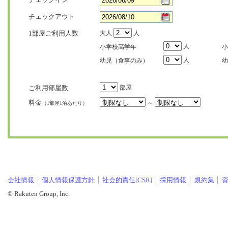
チェックアウト
1部屋ご利用人数
大人
人
人
小学校高学年
小
人
幼児（食事のみ）
幼
ご利用部屋数
部屋
料金
～
（1部屋1泊あたり）
会社情報
個人情報保護方針
社会的責任[CSR]
採用情報
規約集
© Rakuten Group, Inc.