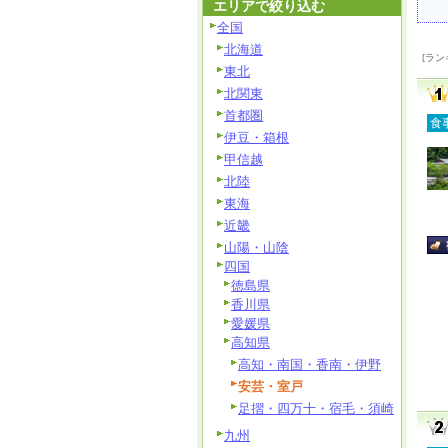
エリアで絞り込む
全国
北海道
[ラン
東北
北関東
首都圏
食
伊豆・箱根
甲信越
北陸
東海
近畿
山陽・山陰
四国
徳島県
香川県
愛媛県
高知県
高知・南国・香南・伊野
安芸・室戸
足摺・四万十・宿毛・須崎
九州