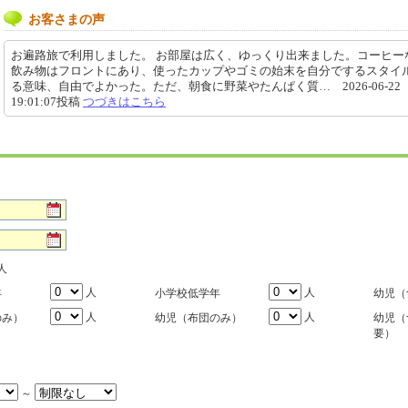
お客さまの声
お遍路旅で利用しました。 お部屋は広く、ゆっくり出来ました。コーヒー
飲み物はフロントにあり、使ったカップやゴミの始末を自分でするスタイ
る意味、自由でよかった。ただ、朝食に野菜やたんぱく質… 2026-06-22
19:01:07投稿
つづきはこちら
人
人
人
年
小学校低学年
幼児（
人
人
のみ）
幼児（布団のみ）
幼児（
要）
～