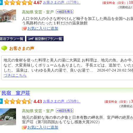
4.67
10
事
お客さまの声（177件）
[最安料金（目安）]
（消費税込11
エ
高知県 安芸・室戸
リ
人口９00人の小さな村やけんど柚子を加工した商品を全国へお
特
う馬路村のたった１軒だけの温泉旅館
ア
徴
お気に入りに追加
お客さまの声
地元の食材を使った料理と美人の湯に大満足 お料理は、地元の魚、あか牛
など、大変美味しくボリュームもありました。 手長エビは、追加で、いた
した。 温泉は、いわゆる美人の湯で、良いお湯で… 2026-07-24 20:02:5
づきはこちら
民宿 室戸荘
4.43
3
事
お客さまの声（576件）
[最安料金（目安）]
（消費税込3
エ
高知県 安芸・室戸
リ
地元の新鮮な海の幸の夕食と日本有数の岬名所、室戸岬の絶景
特
室戸荘（第7回四国おもてなし感激大賞2022）
ア
徴
お気に入りに追加