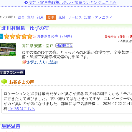
安芸・室戸
売れ筋
ホテル・旅館ランキングはこちら
キング項目]
総合
立地
部屋
食事
風呂
サービス
設備・アメニティ
北川村温泉 ゆずの宿
5
9
事
お客さまの声（234件）
[最安料金（目安）]
（消費税込9
エ
高知県 安芸・室戸
リ
ゆずの郷のゆずの宿。とろっとろのお湯が自慢です。全室禁煙・Wi
特
備・加湿空気清浄機完備のお部屋です。
ア
徴
お気に入りに追加
お客さまの声
ロケーションと温泉は最高だがカビ臭さが残念 次の日の朝早くから「モネ
に行きたくて選びました。 古い施設ではなさそうですが、エレベーターや
がカビ臭いのが気になりました。部屋には空気清浄機… 2026-07-22 21:41
稿
つづきはこちら
馬路温泉