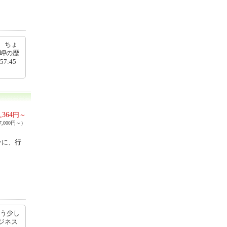
、ちょ
岬の歴
7:45
,364
円～
,000円～）
ーに、行
もう少し
ジネス