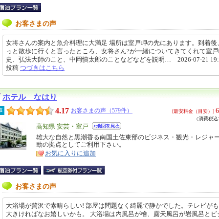
お客さまの声
女将さんの案内と魚介料理に大満足 場所は室戸岬の先にあります。到着後
っと散歩に行くと言ったところ、女将さん?が一緒についてきてくれて室戸
史、弘法大師のこと、中岡慎太郎のことなどなどを説明… 2026-07-21 19:5
投稿
つづきはこちら
ホテル なはり
4.17
6
事
お客さまの声（579件）
[最安料金（目安）]
（消費税込7
エ
高知県 安芸・室戸
リ
雄大な自然と黒潮香る南国土佐東部のビジネス・観光・レジャ
特
動の拠点としてご利用下さい。
ア
徴
お気に入りに追加
お客さまの声
大浴場が贅沢で素晴らしい! 部屋は問題なく綺麗で静かでした。テレビが
大きければなお嬉しいかも。 大浴場は内風呂が檜、露天風呂が岩風呂とビ