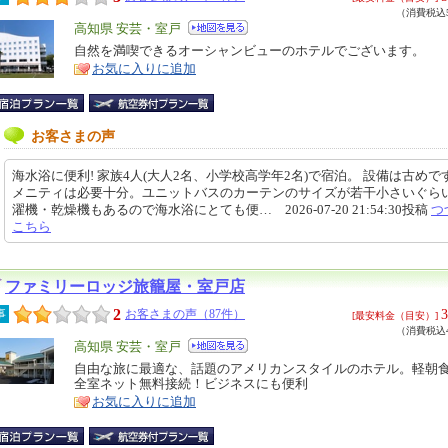
（消費税込5
エ
高知県 安芸・室戸
リ
自然を満喫できるオーシャンビューのホテルでございます。
特
お気に入りに追加
ア
徴
お客さまの声
海水浴に便利! 家族4人(大人2名、小学校高学年2名)で宿泊。 設備は古めで
メニティは必要十分。ユニットバスのカーテンのサイズが若干小さいぐらい
濯機・乾燥機もあるので海水浴にとても便… 2026-07-20 21:54:30投稿
つ
こちら
ファミリーロッジ旅籠屋・室戸店
2
3
事
お客さまの声（87件）
[最安料金（目安）]
（消費税込4
エ
高知県 安芸・室戸
リ
自由な旅に最適な、話題のアメリカンスタイルのホテル。軽朝
特
全室ネット無料接続！ビジネスにも便利
ア
徴
お気に入りに追加