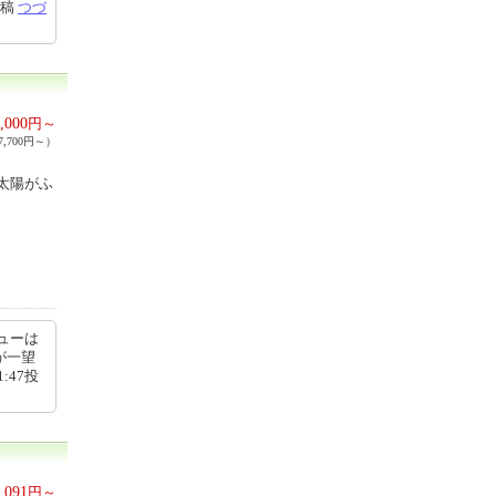
投稿
つづ
,000
円～
,700円～）
太陽がふ
ューは
が一望
:47投
,091
円～