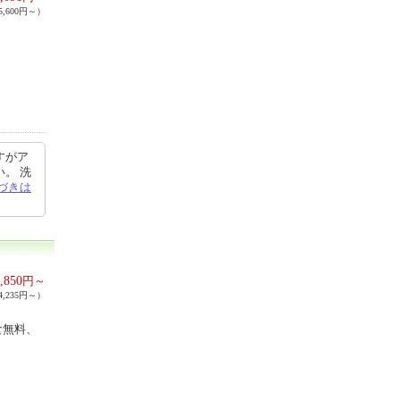
,600円～）
すがア
。 洗
づきは
,850
円～
,235円～）
食無料、