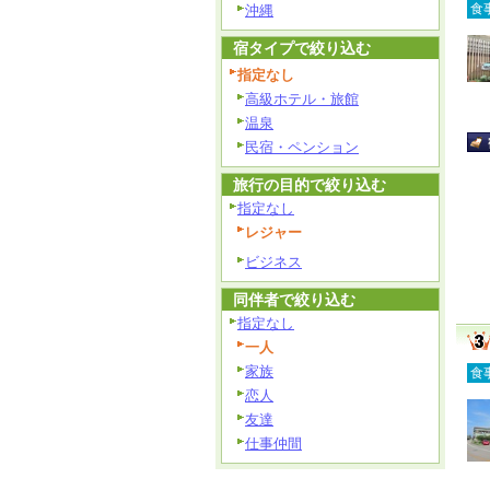
食
沖縄
宿タイプで絞り込む
指定なし
高級ホテル・旅館
温泉
民宿・ペンション
旅行の目的で絞り込む
指定なし
レジャー
ビジネス
同伴者で絞り込む
指定なし
一人
家族
食
恋人
友達
仕事仲間