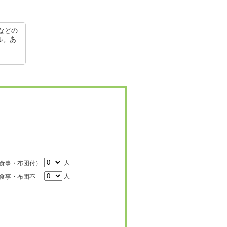
などの
ル。あ
人
食事・布団付）
人
食事・布団不