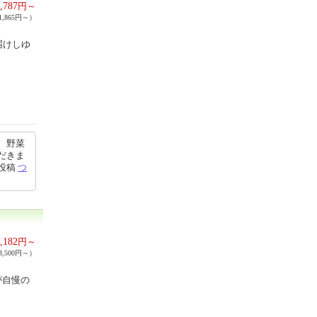
,787
円～
,865円～）
届けしゆ
、野菜
だきま
6投稿
つ
,182
円～
,500円～）
が自慢の