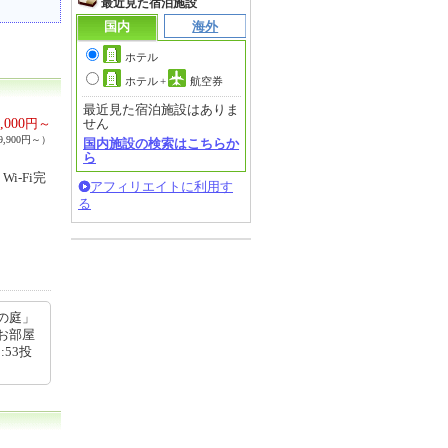
最近見た宿泊施設
国内
海外
ホテル
ホテル
+
航空券
最近見た宿泊施設はありま
,000
円～
せん
,900円～）
国内施設の検索はこちらか
ら
-Fi完
アフィリエイトに利用す
る
の庭」
お部屋
:53投