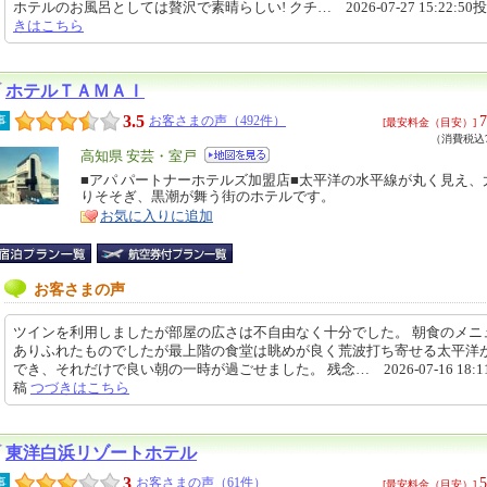
ホテルのお風呂としては贅沢で素晴らしい! クチ… 2026-07-27 15:22:50
きはこちら
ホテルＴＡＭＡＩ
3.5
7
事
お客さまの声（492件）
[最安料金（目安）]
（消費税込7
エ
高知県 安芸・室戸
リ
■アパ パートナーホテルズ加盟店■太平洋の水平線が丸く見え、
特
りそそぎ、黒潮が舞う街のホテルです。
ア
徴
お気に入りに追加
お客さまの声
ツインを利用しましたが部屋の広さは不自由なく十分でした。 朝食のメニ
ありふれたものでしたが最上階の食堂は眺めが良く荒波打ち寄せる太平洋
でき、それだけで良い朝の一時が過ごせました。 残念… 2026-07-16 18:11
稿
つづきはこちら
東洋白浜リゾートホテル
3
5
事
お客さまの声（61件）
[最安料金（目安）]