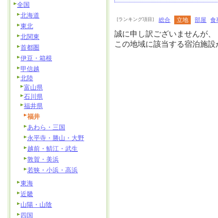
全国
北海道
[ランキング項目]
総合
立地
部屋
食
東北
誠に申し訳ございませんが、
北関東
この地域に該当する宿泊施設
首都圏
伊豆・箱根
甲信越
北陸
富山県
石川県
福井県
福井
あわら・三国
永平寺・勝山・大野
越前・鯖江・武生
敦賀・美浜
若狭・小浜・高浜
東海
近畿
山陽・山陰
四国