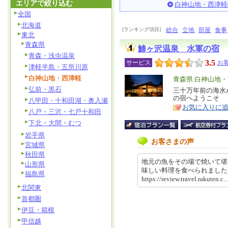
エリアで絞り込む
白神山地・西津軽
全国
北海道
[ランキング項目]
総合
立地
部屋
食事
東北
青森県
鯵ヶ沢温泉 水軍の宿
青森・浅虫温泉
3.5
サービス
お客
津軽半島・五所川原
白神山地・西津軽
エ
青森県 白神山地
弘前・黒石
リ
三十万年前の海水
特
の宿へようこそ
八甲田・十和田湖・奥入瀬
ア
徴
お気に入りに
八戸・三沢・七戸十和田
下北・大間・むつ
岩手県
お客さまの声
宮城県
秋田県
地元の魚をその場で焼いて堪
山形県
味しい料理を食べられまし
福島県
https://review.travel.rakut
北関東
首都圏
伊豆・箱根
甲信越