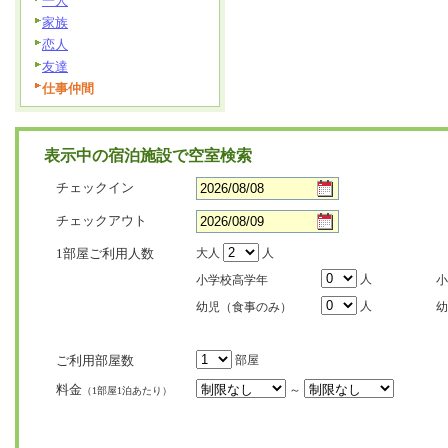
一人
家族
恋人
友達
仕事仲間
表示中の宿泊施設で空室検索
チェックイン
チェックアウト
1部屋ご利用人数
大人
人
人
小学校高学年
小
人
幼児（食事のみ）
幼
ご利用部屋数
部屋
料金
～
（1部屋1泊あたり）