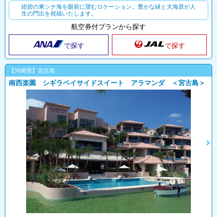
紺碧の東シナ海を眼前に望むロケーション。豊かな緑と大海原が人
生の門出を祝福いたします。
航空券付プランから探す
で探す
で探す
【沖縄県】宮古島
南西楽園 シギラベイサイドスイート アラマンダ ＜宮古島＞