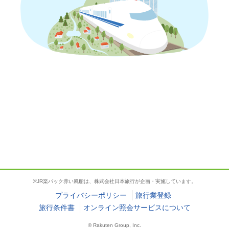
薬院
へのJR・新幹線+ホテルパック・ツアー
※JR楽パック赤い風船は、株式会社日本旅行が企画・実施しています。
薬院
2
0
1
大人
人
子供
人
部屋
プライバシーポリシー
旅行業登録
旅行条件書
オンライン照会サービスについて
絞り込み
おすすめ順
© Rakuten Group, Inc.