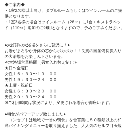
◆ご案内◆

・1室2名様以上向け、ダブルルームもしくはツインルームのご提
供となります。

・1室3名様の場合はツインルーム（28㎡）に1台エキストラベッ
ド（110㎝）追加のご利用となりますので、予めご了承ください。

●大好評の大浴場をさらに贅沢に！●

お湯がまろやか身体の芯からポカポカ！！良質の国産備長炭入り
の大浴場をお楽しみ下さいませ。

≪大浴場営業時間（男女入れ替え制）≫

★日〜金曜日

女性１６：３０〜１９：００

男性１９：３０〜２４：００

★土曜・祝前日

女性１６：３０〜２０：００

男性２０：３０〜２４：００

※ご利用時間は状況により、変更される場合が御座います。

●朝食がパワーアップ致しました●

「コンセプトは地域で一番の朝食」を合言葉に５０種類以上の和
洋バイキングメニューを取り揃えました。大人気のセルフ目玉焼