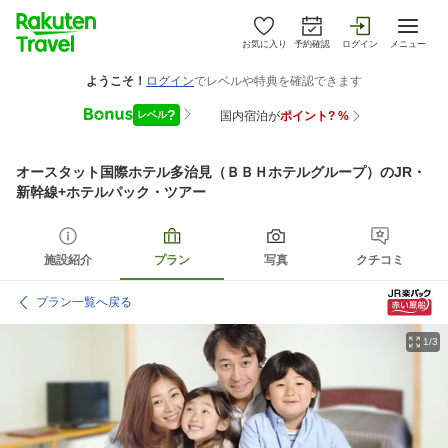
お気に入り
予約確認
ログイン
メニュー
オースタット国際ホテル多治見（ＢＢＨホテルグループ）
のJR・
新幹線+ホテルパック・ツアー
施設紹介
プラン
写真
クチコミ
プラン一覧へ戻る
1/3