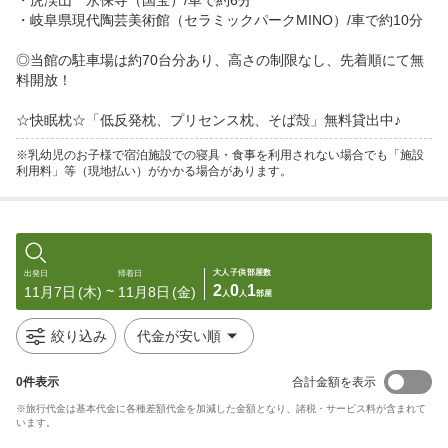
・虎渓山　永保寺（国宝）/車で約6分

・岐阜県現代陶芸美術館（セラミックパークMINO）/車で約10分

◎当館の駐車場は約70台分あり、高さの制限なし、先着順にて無
料開放！

※乳幼児のお子様で宿泊施設での寝具・食事を利用されない場合でも「施設
利用料」等（現地払い）がかかる場合があります。
大人
子供
部屋数
出発日
帰着日
2
0
1
11月7日
(木)
11月8日
(金)
〜
人
人
部屋
絞り込み
代金が安い順
0
件表示
合計金額を表示
※旅行代金は基本代金に各種差額代金を加減した金額となり、諸税・サービス料が含まれて
います。