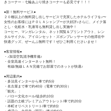
きコーナー・七輪あぶり焼きコーナーも必見です！！！

●新！無料サービス●

２０種以上の無料貸し出しサービスで充実したホテルライフを♪〜

女性のお客様にはＰＯＬＡシャンプーが大好評♪さらに、メイク落
とし・化粧水・乳液等も無料貸し出し実施中！

コーヒー、マンガレンタル、ネット閲覧＆プリントアウト、レン
タルサイクル、アイロンセット・ズボンプレッサーその他滞在中
快適グッズ、ぜーんぶ無料です！ぜひご利用くださいませ！

●客室情報●

・♪加湿空気清浄機常備♪

・全室高速インターネット無料！

　有線/無線ＬＡＮ完備でお部屋でのネットが快適♪

●周辺案内●

・多治見インターから車で約5分

・名古屋まで車で約40分（電車で約30分）

「観光」：

・バロー文化ホール/徒歩約10分

・話題の土岐プレミアムアウトレット/車で約20分

・本町オリベストリート/車で約8分
