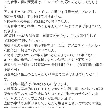
※お食事内容の変更等は、アレルギー対応のみとなっておりま
す。

アレルギーの内容によっては、お断りする場合がございます。

※苦手食材は、受け付けておりません。

※食事時間の事前予約は受けておりません。

※お食事ですが衛生上のこともあり２１時までにさげさせていた
だきます。

※2歳以上の幼児は食事、布団等必要でなくても入館料として
￥3300円頂戴いたします。

※幼児様の入館料（施設使用料金）には、アメニティ・タオル・
布団等は一切含まれておりません。

※現地では現金のみの取り扱いとなりますのでご了承下さい。

◆0〜1歳の幼児の方は無料ですので幼児の入力は不要です。

※御夕食開始時間は17時30分〜最終19時です。（食事時間の事前
予約不可） 

お食事は衛生上のこともあり21時までにさげさせていただきま
す。

※ご朝食の開始は7時30分からになります。

お部屋食は基本的にはしておりませんがお祝い事、5名以上の個室
宴会を希望の方は別料金になりますがお問い合わせくださいま
せ。その場合ビッフエの対応が出来かねます。

当館の事情でお断りさせていただく場合もございますのでお電話