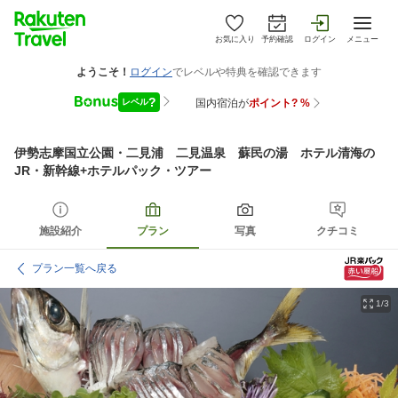
お気に入り
予約確認
ログイン
メニュー
伊勢志摩国立公園・二見浦 二見温泉 蘇民の湯 ホテル清海
の
JR・新幹線+ホテルパック・ツアー
施設紹介
プラン
写真
クチコミ
プラン一覧へ戻る
1/3