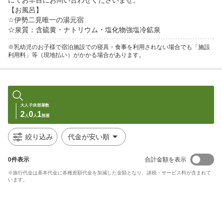
にてお早目にお問い合わせくださいませ。

【お風呂】

☆伊勢二見唯一の湯元宿

☆泉質：含硫黄・ナトリウム・塩化物強塩冷鉱泉
※乳幼児のお子様で宿泊施設での寝具・食事を利用されない場合でも「施設
利用料」等（現地払い）がかかる場合があります。
大人
子供
部屋数
2
0
1
人
人
部屋
絞り込み
代金が安い順
0
件表示
合計金額を表示
※旅行代金は基本代金に各種差額代金を加減した金額となり、諸税・サービス料が含まれて
います。