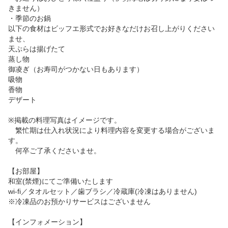
きません）

・季節のお鍋

以下の食材はビッフエ形式でお好きなだけお召し上がりください
ませ、

天ぷらは揚げたて

蒸し物

御凌ぎ（お寿司がつかない日もあります）

吸物

香物

デザート

※掲載の料理写真はイメージです。

　繁忙期は仕入れ状況により料理内容を変更する場合がございま
す。

　何卒ご了承くださいませ。

【お部屋】

和室(禁煙)にてご準備いたします

wi-fi／タオルセット／歯ブラシ／冷蔵庫(冷凍はありません)

※冷凍品のお預かりサービスはございません

【インフォメーション】
