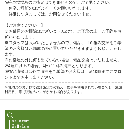
※駐車場場所のご指定はできませんので、ご了承ください。

　何卒ご理解のほどよろしくお願いいたします。

　詳細につきましては、お問合せくださいませ。

【ご注意ください！】

※お部屋のお掃除はございませんので、ご了承の上、ご予約をお
願いいたします。

※スタッフは入室いたしませんので、備品、ゴミ箱の交換をご希
望のお客様はお部屋の外に置いていただきますようお願いいたし
ます。

※お部屋の外に何も出ていない場合、備品交換はいたしません。

※4連泊以上の場合、4日に1回の清掃となります。

※指定清掃日以外で清掃をご希望のお客様は、朝10時までにフロ
ントまでお申し出ください。
※乳幼児のお子様で宿泊施設での寝具・食事を利用されない場合でも「施設
利用料」等（現地払い）がかかる場合があります。
大人
子供
部屋数
2
0
1
人
人
部屋