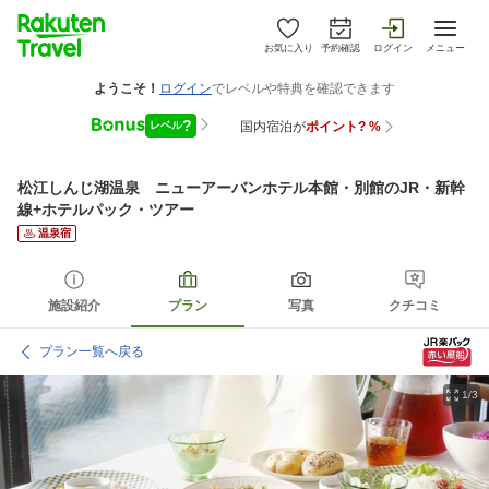
お気に入り
予約確認
ログイン
メニュー
松江しんじ湖温泉 ニューアーバンホテル本館・別館
のJR・新幹
線+ホテルパック・ツアー
温泉宿
施設紹介
プラン
写真
クチコミ
プラン一覧へ戻る
1/3