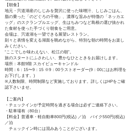
【朝食】

地元・宍道湖産のしじみを贅沢に使った味噌汁、しじみごはん、
脂の乗った「のどぐろの干物」、濃厚な旨みが特徴の「ネッカエ
ッグ」のスクランブルエッグ、生はちみつなど島根の選び抜かれ
た食材を使った手づくり朝食をご用意。

会場は、宍道湖を一望できる展望レストラン。

刻々と表情を変える湖面を眺めながら、特別な朝の時間をお楽し
みください。

“ここでしか味わえない、松江の朝”。

旅のスタートにふさわしい、豊かなひとときをお届けします。

場所：本館9階 スカイビューキャンドル

時間：6：15〜9：15 ※9：00ラストオーダー(9：00にはお料理を
お下げします。)

※人数制限、時間制限など実施しております。詳しくはHPをご確
認下さいませ。

【ご案内】

・チェックインが予定時間を過ぎる場合は必ずご連絡下さい。

・駐車場有（80台）

【料金】普通車・軽自動車800円(税込) ／泊　バイク550円(税込) 
／泊

　チェックイン時には混みあうことがございます。
