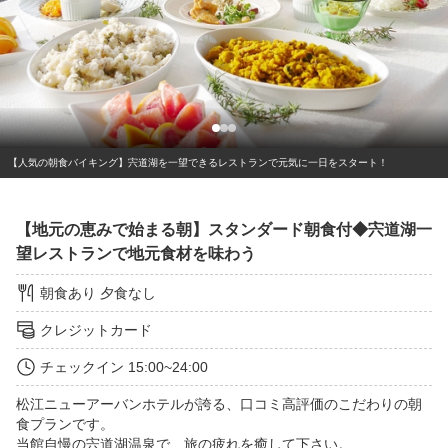
【人気の朝食バイキング】宍道湖を一望できるレストランで元気に一日をスタート！
【地元の恵みで始まる朝】スタンダード朝食付◆宍道湖一
望レストランで地元食材を味わう
朝食あり
夕食なし
クレジットカード
チェックイン
15:00~24:00
松江ニューアーバンホテルが誇る、口コミ高評価のこだわりの朝
食プランです。

当館自慢の宍道湖温泉で、旅の疲れを癒して下さい。
