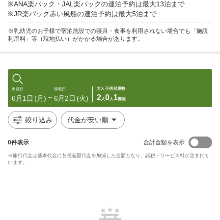
※ANA楽パック・JAL楽パックの連泊予約は最大13泊まで

※JR楽パック赤い風船の連泊予約は最大5泊まで
※乳幼児のお子様で宿泊施設での寝具・食事を利用されない場合でも「施設
利用料」等（現地払い）がかかる場合があります。
大人
子供
部屋数
出発日
帰着日
2
0
1
6月1日
(月)
6月2日
(火)
〜
人
人
部屋
絞り込み
代金が安い順
0
件表示
合計金額を表示
※旅行代金は基本代金に各種差額代金を加減した金額となり、諸税・サービス料が含まれて
います。