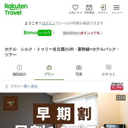
お気に入り
予約確認
ログイン
メニュー
ホテル シルク・トゥリー名古屋
のJR・新幹線+ホテルパック・
ツアー
施設紹介
プラン
写真
クチコミ
プラン一覧へ戻る
1/3