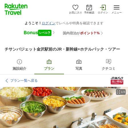
お気に入り
予約確認
ログイン
メニュー
チサンバジェット金沢駅前
のJR・新幹線+ホテルパック・ツアー
施設紹介
プラン
写真
クチコミ
プラン一覧へ戻る
1/3