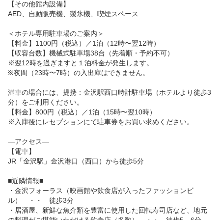
【その他館内設備】　

AED、自動販売機、製氷機、喫煙スペース

＜ホテル専用駐車場のご案内＞

【料金】1100円（税込）／1泊（12時〜翌12時）

【収容台数】機械式駐車場38台（先着順・予約不可）

※翌12時を過ぎますと１泊料金が発生します。

※夜間（23時〜7時）の入出庫はできません。

満車の場合には、提携：金沢駅西口時計駐車場（ホテルより徒歩3
分）をご利用ください。

【料金】800円（税込）／1泊（15時〜翌10時）

※入庫後にレセプションにて駐車券をお買い求めください。

—アクセス—

【電車】

JR「金沢駅」金沢港口（西口）から徒歩5分

■近隣情報■

・金沢フォーラス（映画館や飲食店が入ったファッションビ
ル）　・・　徒歩3分

・居酒屋、新鮮な魚介類を豊富に使用した回転寿司店など、地元