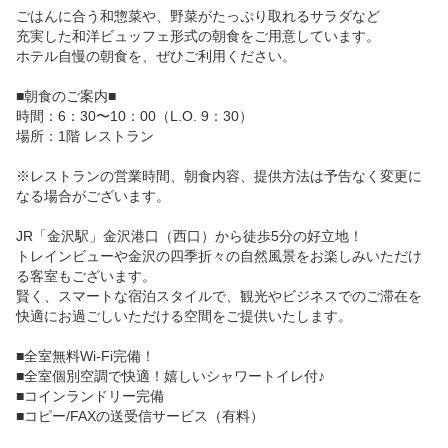
ごはんに合う和惣菜や、野菜がたっぷり取れるサラダなど

充実した和洋ビュッフェ形式の朝食をご用意しています。

ホテル自慢の朝食を、ぜひご利用ください。

■朝食のご案内■

時間：6：30〜10：00（L.O. 9：30）

場所：1階 レストラン

※レストランの営業時間、朝食内容、提供方法は予告なく変更に
なる場合がございます。

JR「金沢駅」金沢港口（西口）から徒歩5分の好立地！

トレインビューや金沢の四季折々の自然風景をお楽しみいただけ
る客室もございます。

賢く、スマートな宿泊スタイルで、観光やビジネスでのご滞在を
快適にお過ごしいただける空間をご提供いたします。

■全室無料Wi-Fi完備！

■全室個別空調で快適！嬉しいシャワートイレ付♪

■コインランドリー完備

■コピー/FAXの送受信サービス（有料）
