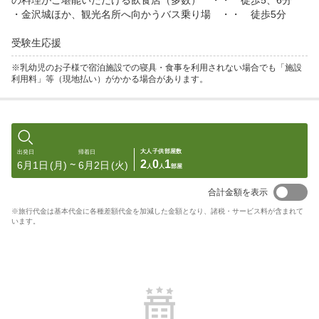
の料理がご堪能いただける飲食店（多数）　・・　徒歩5、6分

・金沢城ほか、観光名所へ向かうバス乗り場　・・　徒歩5分

※乳幼児のお子様で宿泊施設での寝具・食事を利用されない場合でも「施設
利用料」等（現地払い）がかかる場合があります。
大人
子供
部屋数
出発日
帰着日
2
0
1
6月1日
(月)
6月2日
(火)
〜
人
人
部屋
合計金額を表示
※旅行代金は基本代金に各種差額代金を加減した金額となり、諸税・サービス料が含まれて
います。