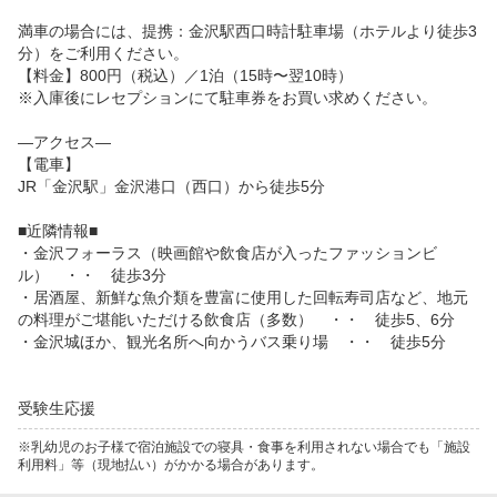
満車の場合には、提携：金沢駅西口時計駐車場（ホテルより徒歩3
分）をご利用ください。

【料金】800円（税込）／1泊（15時〜翌10時）

※入庫後にレセプションにて駐車券をお買い求めください。

—アクセス—

【電車】

JR「金沢駅」金沢港口（西口）から徒歩5分

■近隣情報■

・金沢フォーラス（映画館や飲食店が入ったファッションビ
ル）　・・　徒歩3分

・居酒屋、新鮮な魚介類を豊富に使用した回転寿司店など、地元
の料理がご堪能いただける飲食店（多数）　・・　徒歩5、6分

・金沢城ほか、観光名所へ向かうバス乗り場　・・　徒歩5分

受験生応援
※乳幼児のお子様で宿泊施設での寝具・食事を利用されない場合でも「施設
利用料」等（現地払い）がかかる場合があります。