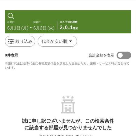
大人
子供
部屋数
出発日
帰着日
2
0
1
6月1日
(月)
6月2日
(火)
〜
人
人
部屋
絞り込み
代金が安い順
0
件表示
合計金額を表示
※旅行代金は基本代金に各種差額代金を加減した金額となり、諸税・サービス料が含まれて
います。
誠に申し訳ございませんが、この検索条件
に該当する部屋が見つかりませんでした