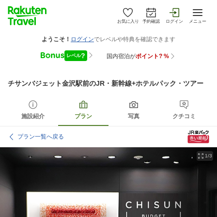
お気に入り
予約確認
ログイン
メニュー
チサンバジェット金沢駅前
のJR・新幹線+ホテルパック・ツアー
施設紹介
プラン
写真
クチコミ
プラン一覧へ戻る
1/3