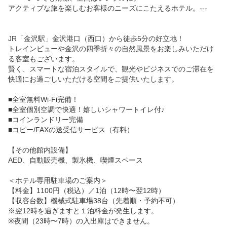
アクティブな旅を楽しむお客様のニーズにこたえるホテル。--- 

JR「金沢駅」金沢港口（西口）から徒歩5分の好立地！

トレインビューや金沢の四季折々の自然風景をお楽しみいただけ
る客室もございます。

賢く、スマートな宿泊スタイルで、観光やビジネスでのご滞在を
快適にお過ごしいただける空間をご提供いたします。

■全室無料Wi-Fi完備！

■全室個別空調で快適！嬉しいシャワートイレ付♪

■コインランドリー完備

■コピー/FAXの送受信サービス（有料）

【その他館内設備】　

AED、自動販売機、製氷機、喫煙スペース

＜ホテル専用駐車場のご案内＞

【料金】1100円（税込）／1泊（12時〜翌12時）

【収容台数】機械式駐車場38台（先着順・予約不可）

※翌12時を過ぎますと１泊料金が発生します。

※夜間（23時〜7時）の入出庫はできません。
